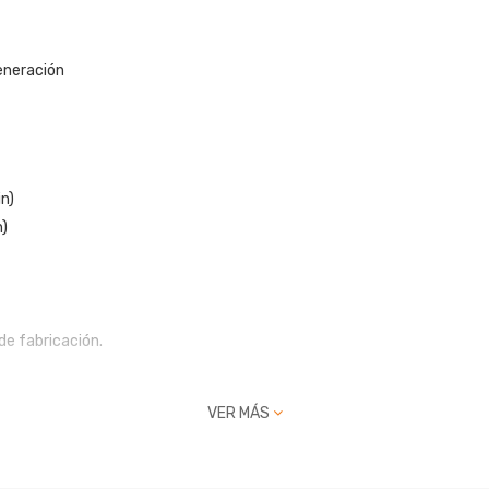
eneración
in)
n)
de fabricación.
VER MÁS