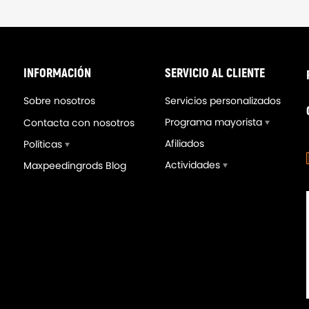
-18%
INFORMACIÓN
SERVICIO AL CLIENTE
Sobre nosotros
Servicios personalizados
Programa mayorista
Contacta con nosotros
Afiliados
Políticas
Actividades
Maxpeedingrods Blog
tiguadores Suspensión
2 Brazos de Control Trase
ng compatible para BMW 3
de Placa de Inclinación
es E46 Sedán Coupe 1998-
compatible para BMW Seri
 318
E36 E46 Z4 X3 328is 328i
,00€
74,00€
405,00€
90,00€