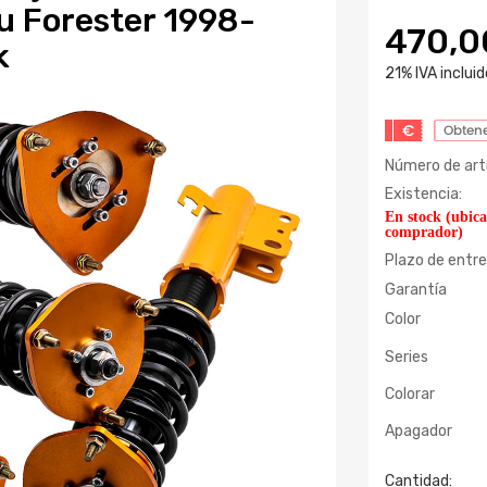
u Forester 1998-
470,
k
21% IVA incluid
€
Obtene
Número de artí
Existencia:
En stock (ubic
comprador)
Plazo de entre
Garantía
Color
Series
Colorar
Apagador
Cantidad: