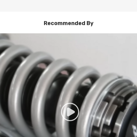
 ayuda a combatir el ruido mientras se sintoniza. También mejora la se
uminio 6061 con T6 para una mayor dureza: las ventajas incluyen una
Recommended By
00,000 pruebas continuas, la distorsión del resorte es inferior al 0.04
tadas para proteger el amortiguador y mantenerlo limpio.
una conducción cómoda
te la apariencia de su automóvil.
da y también se puede utilizar para la conducción diaria.
onal y alineación sugerida.
óviles que le puedan interesar.
udar