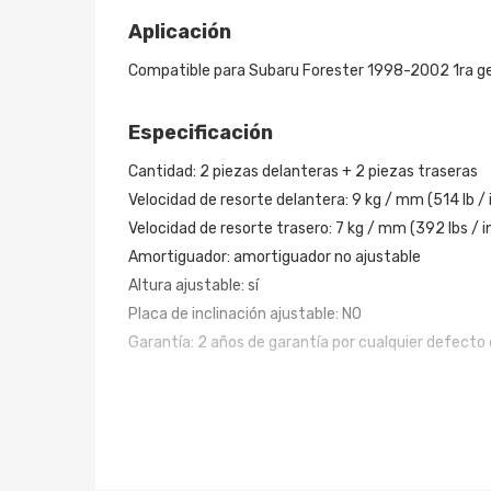
Aplicación
Compatible para Subaru Forester 1998-2002 1ra g
Especificación
Cantidad: 2 piezas delanteras + 2 piezas traseras
Velocidad de resorte delantera: 9 kg / mm (514 lb / 
Velocidad de resorte trasero: 7 kg / mm (392 lbs / i
Amortiguador: amortiguador no ajustable
Altura ajustable: sí
Placa de inclinación ajustable: NO
Garantía: 2 años de garantía por cualquier defecto 
Característica
- Altura de manejo ajustable
- Tensión ajustable del resorte de precarga