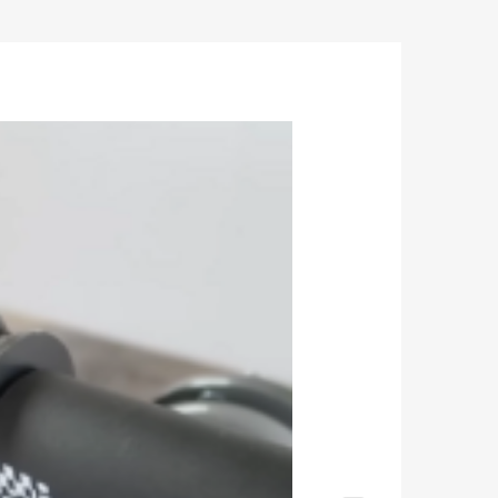
nsación y la respuesta de la dirección.
 excelente resistencia y el aluminio ayuda a
%. Además, el tratamiento especial de la superficie