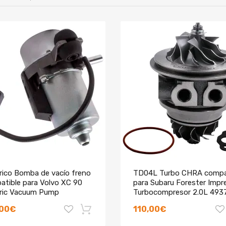
rico Bomba de vacío freno
TD04L Turbo CHRA compa
atible para Volvo XC 90
para Subaru Forester Impr
tric Vacuum Pump
Turbocompresor 2.0L 493
04300
,00€
110,00€