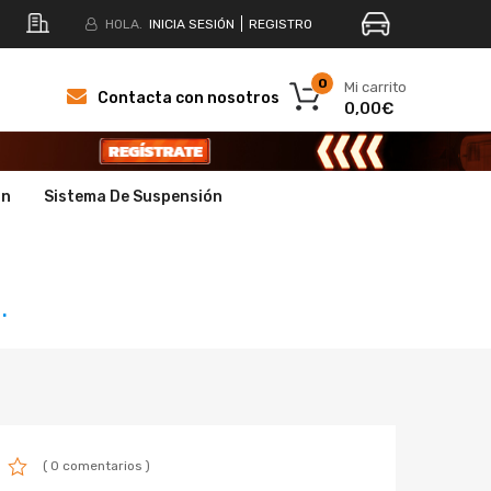
HOLA.
INICIA SESIÓN
REGISTRO
0
Mi carrito
Contacta con nosotros
0,00€
ón
Sistema De Suspensión
.
( 0 comentarios )