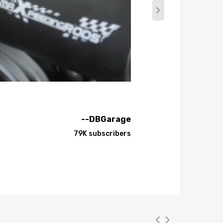
e modificaciones de vehículos.
--DBGarage
79K subscribers