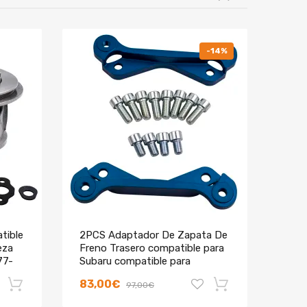
-14%
tible
2PCS Adaptador De Zapata De
Kit 
eza
Freno Trasero compatible para
comp
77-
Subaru compatible para
Imp
Forester FHI 2 Pot
GGA 
83,00€
313
97,00€