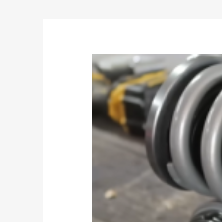
- Soporte superior de bola de almohada: este diseño
- La mayoría de los componentes están hechos de al
mantener el peso bajo.
- Resorte de rendimiento de alta resistencia: bajo 6
es para mejorar la durabilidad y el rendimiento.
- Todos los insertos vienen con botas de goma ajus
- Mejore su rendimiento de manejo sin sacrificar 
- Una forma rápida y económica de mejorar fácilmen
- Fácil instalación con las herramientas adecuadas.
- Ideal para cualquier pista, deriva y carretera rápi
Nota
- No hay instrucciones incluidas; Instalación profesi
- Consulte en nuestra tienda otras piezas de autom
- No dude en contactarnos para lo que podamos ay
Aviso: