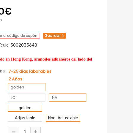
00€
o
Guardar
r el código de cupón
culo:
3002035648
ado en Hong Kong, aranceles aduaneros del lado del
7-25 días laborables
ga:
2 Años
golden
LC
NA
golden
Adjustable
Non-Adjustable