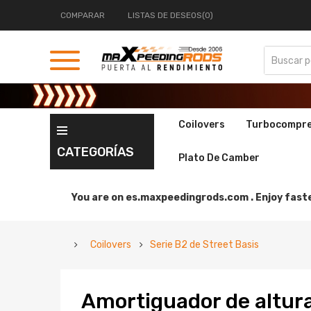
COMPARAR
LISTAS DE DESEOS(0)
Coilovers
Turbocompr
CATEGORÍAS
Plato De Camber
You are on
es.maxpeedingrods.com .
Enjoy faste
Coilovers
Serie B2 de Street Basis
Amortiguador de altura