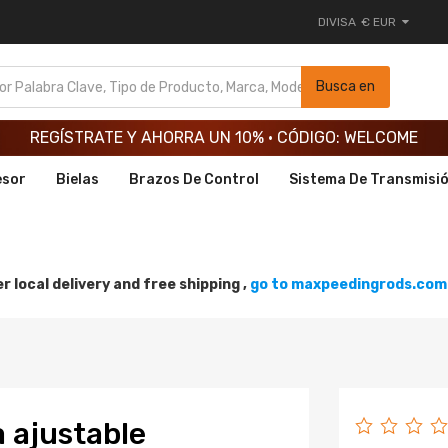
DIVISA
€ EUR
REGÍSTRATE Y AHORRA UN 10% · CÓDIGO: WELCOME
Busca en
REGÍSTRATE Y AHORRA UN 10% · CÓDIGO: WELCOME
REGÍSTRATE Y AHORRA UN 10% · CÓDIGO: WELCOME
esor
Bielas
Brazos De Control
Sistema De Transmisi
r local delivery and free shipping ,
go to maxpeedingrods.com 
 ajustable