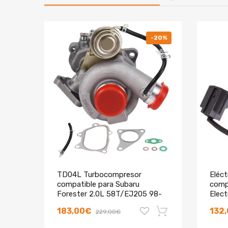
-20%
TD04L Turbocompresor
Eléct
compatible para Subaru
comp
Forester 2.0L 58T/EJ205 98-
Elec
2002 49377-04300
183,00€
132
229,00€