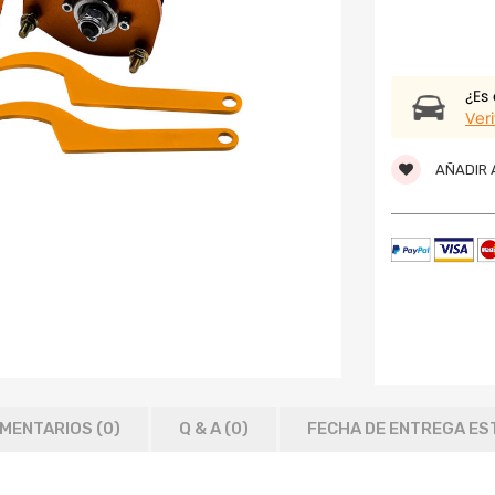
¿Es
Veri
AÑADIR A
MENTARIOS (0)
Q & A (
0
)
FECHA DE ENTREGA ES