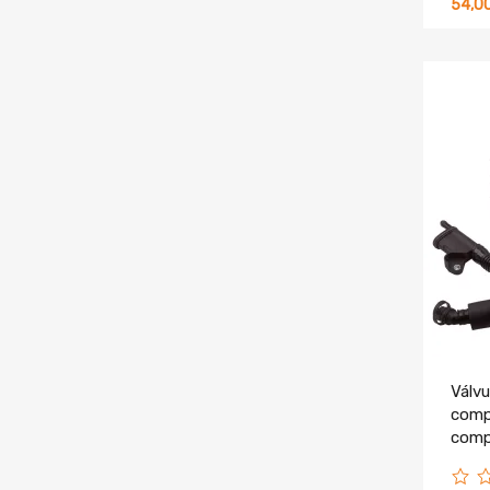
54,0
Válvu
comp
comp
1.8 2