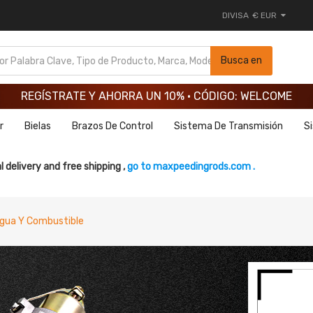
DIVISA
€ EUR
REGÍSTRATE Y AHORRA UN 10% · CÓDIGO: WELCOME
Busca en
REGÍSTRATE Y AHORRA UN 10% · CÓDIGO: WELCOME
REGÍSTRATE Y AHORRA UN 10% · CÓDIGO: WELCOME
r
Bielas
Brazos De Control
Sistema De Transmisión
S
l delivery and free shipping ,
go to maxpeedingrods.com .
gua Y Combustible