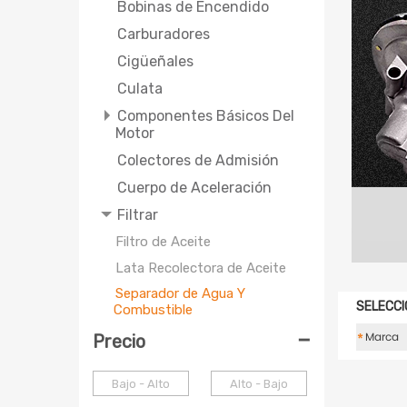
Bobinas de Encendido
Carburadores
Cigüeñales
Culata
Componentes Básicos Del
Motor
Colectores de Admisión
Cuerpo de Aceleración
Filtrar
Filtro de Aceite
Lata Recolectora de Aceite
Separador de Agua Y
SELECCI
Combustible
-
Kit de Pistón Y Cilindro MT
*
Precio
Montaje Del Motor
Bajo - Alto
Alto - Bajo
Radiador