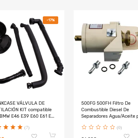
-17%
NKCASE VÁLVULA DE
500FG 500FH Filtro De
ILACIÓN KIT compatible
Combustible Diesel De
 BMW E46 E39 E60 E61 E38
Separadores Agua/Aceite 
E66
Truck
(7)
(0)