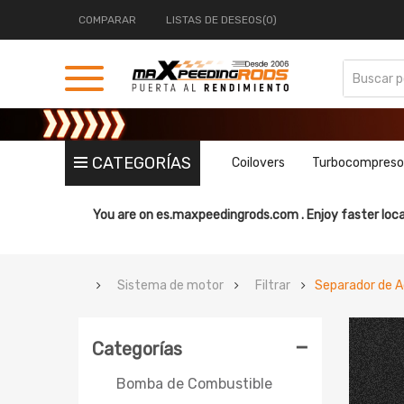
COMPARAR
LISTAS DE DESEOS(0)
CATEGORÍAS
Coilovers
Turbocompreso
You are on
es.maxpeedingrods.com .
Enjoy faster loca
Sistema de motor
Filtrar
Separador de A
-
Categorías
Bomba de Combustible