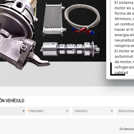
El sistema
motor es 
forma de 
térmicos,
un combust
hacer el t
energía el
neumático
relojería 
El motor e
automóvil
de motor, 
refrigerac
calidad.
ÓN VEHÍCULO
*
Ordenad