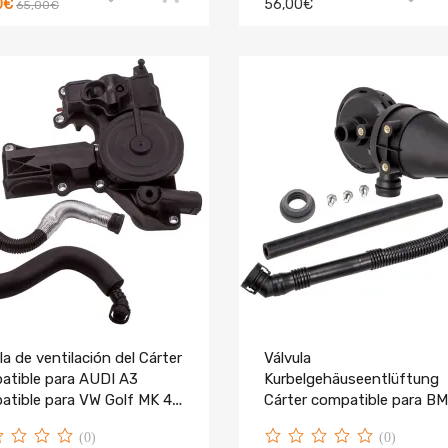
0€
56,00€
65,00€
la de ventilación del Cárter
Válvula
atible para AUDI A3
Kurbelgehäuseentlüftung
atible para VW Golf MK 4
Cárter compatible para B
.0 TFSI TSI FSI
E38 E39 M52 Motor
(0)
(0)
11151740393