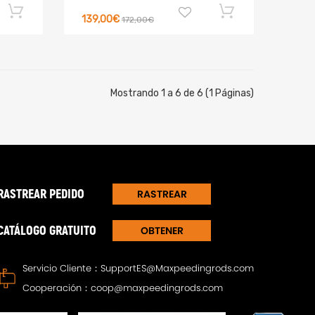
139,00€
172,00€
Mostrando 1 a 6 de 6 (1 Páginas)
RASTREAR PEDIDO
RASTREAR
CATÁLOGO GRATUITO
OBTENER
DIRECTORIO
Servicio Cliente：
SupportES@Maxpeedingrods.com
Cooperación：
coop@maxpeedingrods.com