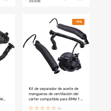
39,00€
-19%
Kit de separador de aceite de
mangueras de ventilación del
MW
cárter compatible para BMW 1 3
5 6 N52 B30 11617522933
(0)