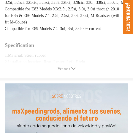
325i, 325ci, 325cic, 325xi, 328i, 328ci, 328cic, 330i, 330ci, 330cic, M3
¡AHORRA 10%!
Compatible for E83 Models X3:2.5i, 2.5si, 3.0i, 3.0si through 2010
for E85 & E86 Models Z4: 2.5i, 2.5si, 3.0i, 3.0si, M-Roadster (will not
fit M-Coupe)
Compatible for E89 Models Z4: 3oi, 35i, 35is 09-current
Specification
1.Material: Steel, rubber
2.Installation location: Rear, Lower, Left, Right
3.Surface finish: Powder-Coated
Ver más
4.Eye-to-eye Length range :525-570mm/20.67''-22.44''
5.Camber Adjustment: -1.0 To +3.0 Degrees
6.Bushing
Inner diameter、width：φ12、55.5mm
Outer diameter、width：φ32、32mm
7. Nuts：M18*1.5
Package included