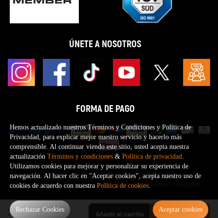
ÚNETE A NOSOTROS
FORMA DE PAGO
Hemos actualizado nuestros Términos y Condiciones y Política de
Privacidad, para explicar mejor nuestro servicio y hacerlo más
comprensible. Al continuar viendo este sitio, usted acepta nuestra
actualización
Términos y condiciones
&
Política de privacidad
.
Utilizamos cookies para mejorar y personalizar su experiencia de
Copyright © 2026 Maxpeedingrods Todos los derechos reservados.
navegación. Al hacer clic en "Aceptar cookies", acepta nuestro uso de
Política de privacidad
Términos y condiciones
Descargos de responsabilidad
Mapa de sitio
cookies de acuerdo con nuestra
Política de cookies
.
0
Rechazar Cookies
Aceptar cookies