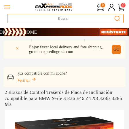
0
0
: WELCOME
: WELCOME
: WELCOME
DESCRIPCIÓN
Q & A
REVISIÓN
Enjoy faster local delivery and free shipping,
GO
go to
maxpeedingrods.com
¿Es compatible con mi coche?
Verifica
2 Brazos de Control Traseros de Placa de Inclinación
compatible para BMW Serie 3 E36 E46 Z4 X3 328is 328ic
M3