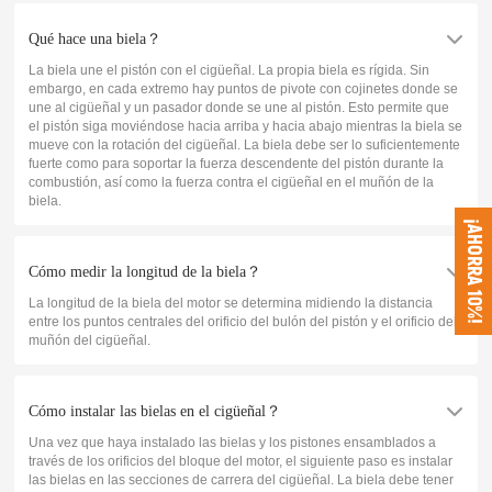
Qué hace una biela？
La biela une el pistón con el cigüeñal. La propia biela es rígida. Sin
embargo, en cada extremo hay puntos de pivote con cojinetes donde se
une al cigüeñal y un pasador donde se une al pistón. Esto permite que
el pistón siga moviéndose hacia arriba y hacia abajo mientras la biela se
mueve con la rotación del cigüeñal. La biela debe ser lo suficientemente
fuerte como para soportar la fuerza descendente del pistón durante la
combustión, así como la fuerza contra el cigüeñal en el muñón de la
biela.
¡AHORRA 10%!
Cómo medir la longitud de la biela？
La longitud de la biela del motor se determina midiendo la distancia
entre los puntos centrales del orificio del bulón del pistón y el orificio del
muñón del cigüeñal.
Cómo instalar las bielas en el cigüeñal？
Una vez que haya instalado las bielas y los pistones ensamblados a
través de los orificios del bloque del motor, el siguiente paso es instalar
las bielas en las secciones de carrera del cigüeñal. La biela debe tener