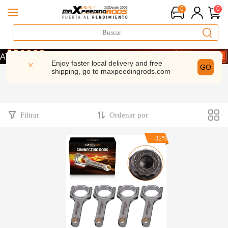
0
0
E Y AHORRA UN 10% · CÓDIGO: WELCOME
E Y AHORRA UN 10% · CÓDIGO: WELCOME
Enjoy faster local delivery and free
GO
shipping, go to
maxpeedingrods.com
E Y AHORRA UN 10% · CÓDIGO: WELCOME
Filtrar
Ordenar por
-12%