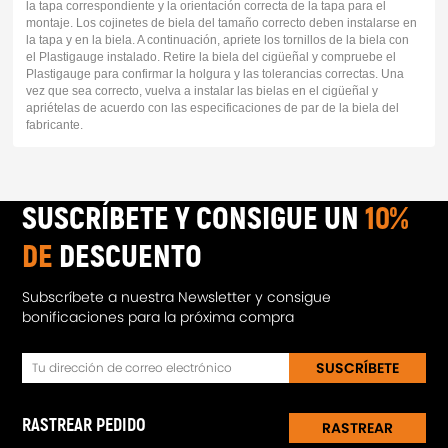
la tapa correspondiente y la orientación correcta de la tapa para el
montaje. Los cojinetes de biela del tamaño correcto deben instalarse en
la tapa y en la biela. A continuación, apriete los tornillos de la biela con
el Plastigauge instalado. Retire la biela del cigüeñal y compruebe el
Plastigauge para confirmar la holgura y las tolerancias correctas. Una
vez que sea correcto, vuelva a instalar las bielas en el cigüeñal y
apriételas de acuerdo con las especificaciones de par de la biela del
fabricante.
SUSCRÍBETE Y CONSIGUE UN
10%
DE
DESCUENTO
Subscríbete a nuestra Newsletter y consigue
bonificaciones para la próxima compra
SUSCRÍBETE
RASTREAR PEDIDO
RASTREAR