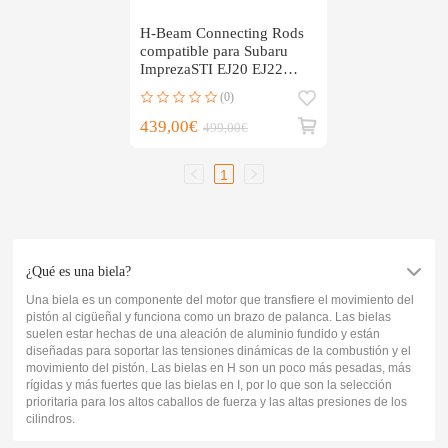
H-Beam Connecting Rods
compatible para Subaru
ImprezaSTI EJ20 EJ22
EJ25 Engine 5.137
(0)
439,00€
499,00€
1
¿Qué es una biela?
Una biela es un componente del motor que transfiere el movimiento del
pistón al cigüeñal y funciona como un brazo de palanca. Las bielas
suelen estar hechas de una aleación de aluminio fundido y están
diseñadas para soportar las tensiones dinámicas de la combustión y el
movimiento del pistón. Las bielas en H son un poco más pesadas, más
rígidas y más fuertes que las bielas en I, por lo que son la selección
prioritaria para los altos caballos de fuerza y las altas presiones de los
cilindros.