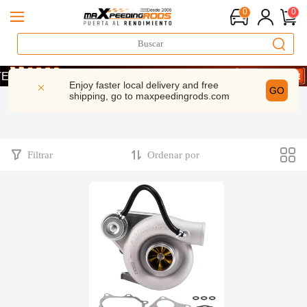
0
0
 Y AHORRA UN 10% · CÓDIGO: WELCOME
 Y AHORRA UN 10% · CÓDIGO: WELCOME
Enjoy faster local delivery and free
GO
shipping, go to
maxpeedingrods.com
 Y AHORRA UN 10% · CÓDIGO: WELCOME
Filtrar
Ordenar por