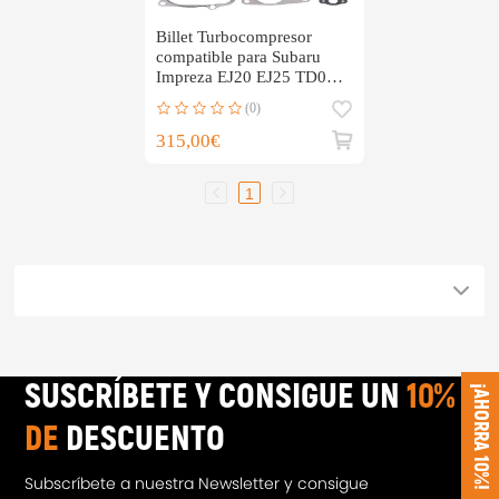
Billet Turbocompresor
compatible para Subaru
Impreza EJ20 EJ25 TD05
20G Water + Oil Turbo
(0)
315,00€
1
SUSCRÍBETE Y CONSIGUE UN
10%
¡AHORRA 10%!
DE
DESCUENTO
Subscríbete a nuestra Newsletter y consigue