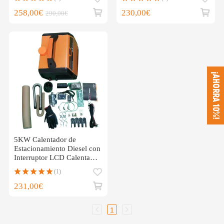
de camión de barco
258,00€
230,00€
290,00€
¡AHORRA 10%!
5KW Calentador de
Estacionamiento Diesel con
Interruptor LCD Calentador
PKW
(1)
231,00€
1