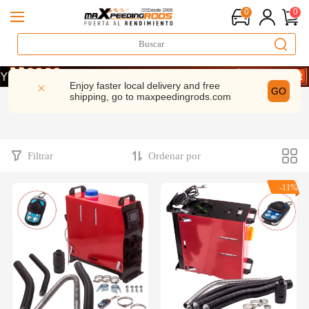
0
0
AHORRA UN 10% · CÓDIGO: WELCOME
AHORRA UN 10% · CÓDIGO: WELCOME
Enjoy faster local delivery and free
GO
shipping, go to
maxpeedingrods.com
AHORRA UN 10% · CÓDIGO: WELCOME
Filtrar
Ordenar por
-11%