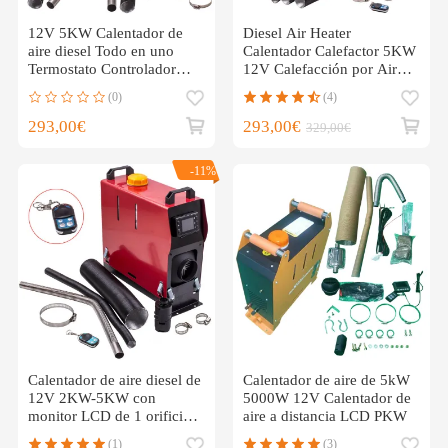
12V 5KW Calentador de
Diesel Air Heater
aire diesel Todo en uno
Calentador Calefactor 5KW
Termostato Controlador
12V Calefacción por Aire
remoto Monitor LCD
Termostato
(0)
(4)
293,00€
293,00€
329,00€
-11%
Calentador de aire diesel de
Calentador de aire de 5kW
12V 2KW-5KW con
5000W 12V Calentador de
monitor LCD de 1 orificio
aire a distancia LCD PKW
para camioneta de autobús
(1)
(3)