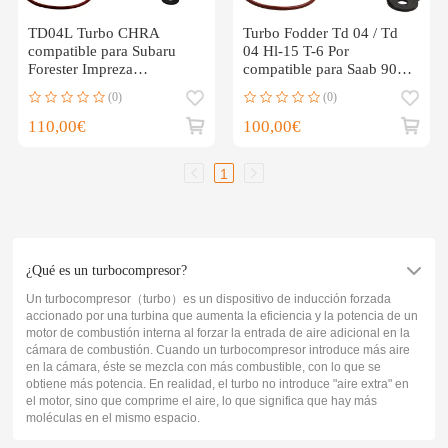
TD04L Turbo CHRA
Turbo Fodder Td 04 / Td
compatible para Subaru
04 Hl-15 T-6 Por
Forester Impreza
compatible para Saab 9000
Turbocompresor 2.0L
2.3 Arrow B234 R 162 Qu
(0)
(0)
49377-04300
4918901800
110,00€
100,00€
1
¿Qué es un turbocompresor?
Un turbocompresor（turbo）es un dispositivo de inducción forzada
accionado por una turbina que aumenta la eficiencia y la potencia de un
motor de combustión interna al forzar la entrada de aire adicional en la
cámara de combustión. Cuando un turbocompresor introduce más aire
en la cámara, éste se mezcla con más combustible, con lo que se
obtiene más potencia. En realidad, el turbo no introduce "aire extra" en
el motor, sino que comprime el aire, lo que significa que hay más
moléculas en el mismo espacio.