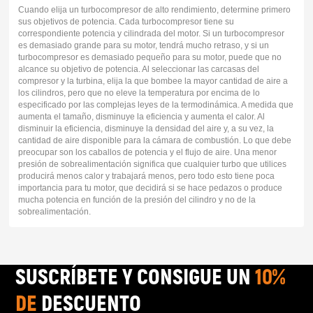
Cuando elija un turbocompresor de alto rendimiento, determine primero
sus objetivos de potencia. Cada turbocompresor tiene su
correspondiente potencia y cilindrada del motor. Si un turbocompresor
es demasiado grande para su motor, tendrá mucho retraso, y si un
turbocompresor es demasiado pequeño para su motor, puede que no
alcance su objetivo de potencia. Al seleccionar las carcasas del
compresor y la turbina, elija la que bombee la mayor cantidad de aire a
los cilindros, pero que no eleve la temperatura por encima de lo
especificado por las complejas leyes de la termodinámica. A medida que
aumenta el tamaño, disminuye la eficiencia y aumenta el calor. Al
disminuir la eficiencia, disminuye la densidad del aire y, a su vez, la
cantidad de aire disponible para la cámara de combustión. Lo que debe
preocupar son los caballos de potencia y el flujo de aire. Una menor
presión de sobrealimentación significa que cualquier turbo que utilices
producirá menos calor y trabajará menos, pero todo esto tiene poca
importancia para tu motor, que decidirá si se hace pedazos o produce
mucha potencia en función de la presión del cilindro y no de la
sobrealimentación.
SUSCRÍBETE Y CONSIGUE UN
10%
DE
DESCUENTO