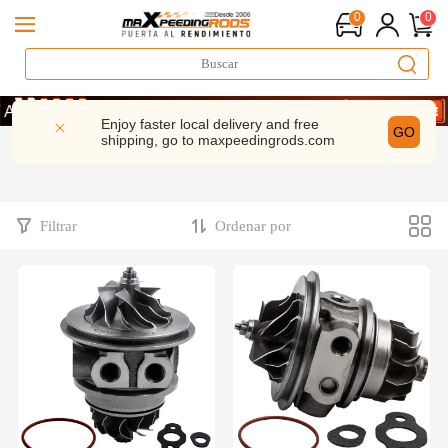
0
0
HORRA UN 10% · CÓDIGO: WELCOME
HORRA UN 10% · CÓDIGO: WELCOME
Enjoy faster local delivery and free
GO
shipping, go to
maxpeedingrods.com
HORRA UN 10% · CÓDIGO: WELCOME
Filtrar
Ordenar por