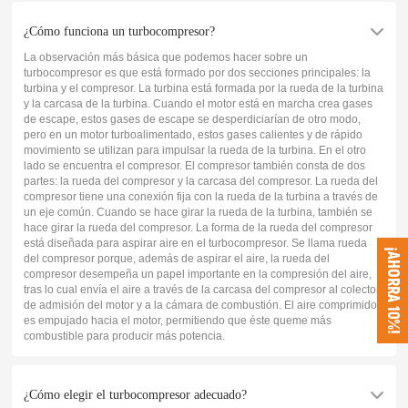
¿Cómo funciona un turbocompresor?
La observación más básica que podemos hacer sobre un
turbocompresor es que está formado por dos secciones principales: la
turbina y el compresor. La turbina está formada por la rueda de la turbina
y la carcasa de la turbina. Cuando el motor está en marcha crea gases
de escape, estos gases de escape se desperdiciarían de otro modo,
pero en un motor turboalimentado, estos gases calientes y de rápido
movimiento se utilizan para impulsar la rueda de la turbina. En el otro
lado se encuentra el compresor. El compresor también consta de dos
partes: la rueda del compresor y la carcasa del compresor. La rueda del
compresor tiene una conexión fija con la rueda de la turbina a través de
un eje común. Cuando se hace girar la rueda de la turbina, también se
hace girar la rueda del compresor. La forma de la rueda del compresor
está diseñada para aspirar aire en el turbocompresor. Se llama rueda
¡AHORRA 10%!
del compresor porque, además de aspirar el aire, la rueda del
compresor desempeña un papel importante en la compresión del aire,
tras lo cual envía el aire a través de la carcasa del compresor al colector
de admisión del motor y a la cámara de combustión. El aire comprimido
es empujado hacia el motor, permitiendo que éste queme más
combustible para producir más potencia.
¿Cómo elegir el turbocompresor adecuado?