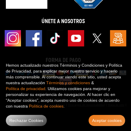
ÚNETE A NOSOTROS
FORMA DE PAGO
Hemos actualizado nuestros Términos y Condiciones y Política
de Privacidad, para explicar mejor nuestro servicio y hacerlo
más comprensible. Al continuar viendo este sitio, usted acepta
nuestra actualización
Términos y condiciones
&
Política de privacidad
. Utilizamos cookies para mejorar y
personalizar su experiencia de navegación. Al hacer clic en
Copyright © 2026 Maxpeedingrods Todos los derechos reservados.
"Aceptar cookies", acepta nuestro uso de cookies de acuerdo
Política de privacidad
Términos y condiciones
Descargos de responsabilidad
Mapa de sitio
con nuestra
Política de cookies
.
Rechazar Cookies
Aceptar cookies