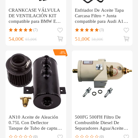
CRANKCASE VÁLVULA
Enfriador De Aceite Tapa
DE VENTILACIÓN KIT
Carcasa Filtro + Junta
compatible para BMW E46
compatible para Audi A1
E39 E60 E61 E38 E65 E66
A4 A5 compatible para
(7)
(3)
VW Golf Sharan
54,00€
51,00€
65,00€
58,00€
-8%
AN10 Aceite de Aleación
500FG 500FH Filtro De
0.75L Con Deflector
Combustible Diesel De
Tanque de Tubo de captura
Separadores Agua/Aceite
750ml
para Truck
(0)
(0)