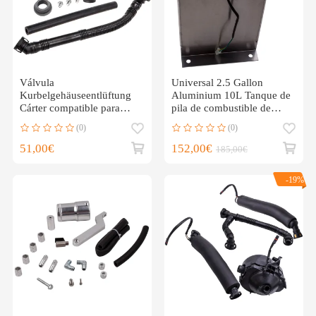
Válvula
Universal 2.5 Gallon
Kurbelgehäuseentlüftung
Aluminium 10L Tanque de
Cárter compatible para
pila de combustible de
BMW E38 E39 M52 Motor
aluminio
(0)
(0)
11151740393
51,00€
152,00€
185,00€
-19%