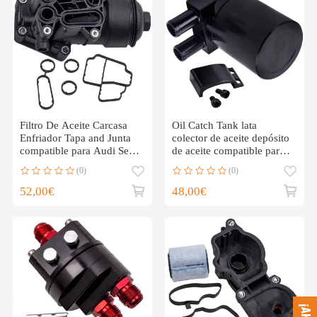
Filtro De Aceite Carcasa
Oil Catch Tank lata
Enfriador Tapa and Junta
colector de aceite depósito
compatible para Audi Seat
de aceite compatible para
Skoda VW 2.0TDI
BMW N54 135i 335i
(0)
(0)
52,00€
48,00€