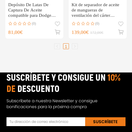
Depósito De Latas De
Kit de separador de aceite
Captura De Aceite
de mangueras de
compatible para Dodge
ventilación del cárter
Charge 5.7L 6.4L
compatible para BMW 1 3
(0)
(0)
compatible para HEMI
5 6 N52 B30 11617522933
6.4L
81,00€
139,00€
172,00€
1
SUSCRÍBETE Y CONSIGUE UN
10%
DE
DESCUENTO
Subscríbete a nuestra Newsletter y consigue
bonificaciones para la próxima compra
SUSCRÍBETE