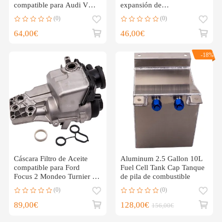
compatible para Audi VW
expansión de
2.0 FSI 06D115397K
desbordamiento Depósito
(0)
(0)
64,00€
46,00€
-18%
Cáscara Filtro de Aceite
Aluminum 2.5 Gallon 10L
compatible para Ford
Fuel Cell Tank Cap Tanque
Focus 2 Mondeo Turnier S-
de pila de combustible
MAX 7G9N-6884-
(0)
(0)
Compatible para AC
89,00€
128,00€
156,00€