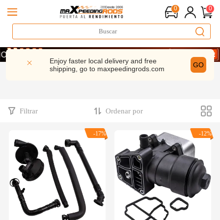
0
0
 UN 10% · CÓDIGO: WELCOME
 UN 10% · CÓDIGO: WELCOME
Enjoy faster local delivery and free
GO
shipping, go to
maxpeedingrods.com
 UN 10% · CÓDIGO: WELCOME
Filtrar
Ordenar por
-17%
-12%