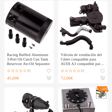
Racing Baffled Aluminum
Válvula de ventilación del
3-Port Oil Catch Can Tank
Cárter compatible para
Reservoir Air-Oil Separator
AUDI A3 compatible para
VW Golf MK 4 1.8 2.0
(0)
(0)
TFSI TSI FSI
45,00€
72,00€
-18%