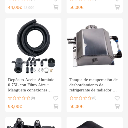
44,00€
56,00€
48,00€
Depósito Aceite Aluminio
Tanque de recuperación de
0.75L con Filtro Aire +
desbordamiento de
Manguera conexiones
refrigerante de radiador de
AN10
aluminio de 1000 ml Motor
(0)
(0)
universal frío
93,00€
50,00€