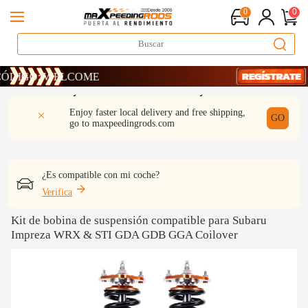
0
0
IGO: WELCOME
IGO: WELCOME
IGO: WELCOME
DESCRIPCIÓN
Q & A
REVISIÓN
Enjoy faster local delivery and free shipping,
GO
go to
maxpeedingrods.com
¿Es compatible con mi coche?
Verifica
Kit de bobina de suspensión compatible para Subaru
Impreza WRX & STI GDA GDB GGA Coilover