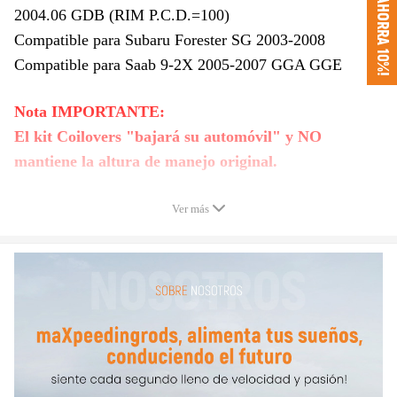
¡AHORRA 10%!
2004.06 GDB (RIM P.C.D.=100)
Compatible para Subaru Forester SG 2003-2008
Compatible para Saab 9-2X 2005-2007 GGA GGE
Nota IMPORTANTE:
El kit Coilovers "bajará su automóvil" y NO
mantiene la altura de manejo original.
Ver más
Especificaciones
Ajustable en altura: Sí, se puede bajar de 25 a 75 mm
según el modelo del vehículo
Amortiguación ajustable: 24 niveles de rebote
Soporte superior delantero: Placa de inclinación con