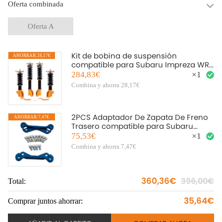
Oferta combinada
Oferta A
Kit de bobina de suspensión
AHORRAR:28,17€
compatible para Subaru Impreza WRX
& STI GDA GDB GGA Coilover
284,83€
×
1
Combina y ahorra 28,17€
2PCS Adaptador De Zapata De Freno
AHORRAR:7,47€
Trasero compatible para Subaru
compatible para Forester FHI 2 Pot
75,53€
×
1
Combina y ahorra 7,47€
360,36€
396,00€
Total:
35,64€
Comprar juntos ahorrar: