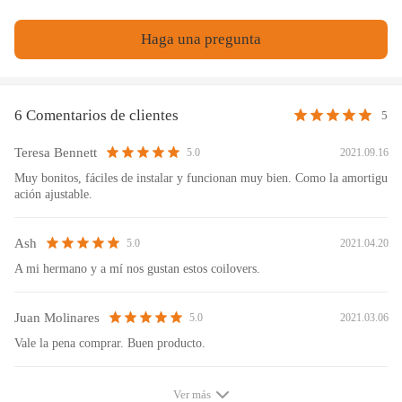
modelo del vehículo
Montaje superior delantero y trasero: Goma estándar
Haga una pregunta
Camber ajustable: No disponible
Flexibilidad de muelle delantero: 8 kg/mm ​​(448 lb/in)
Flexibilidad de muelle trasero: 5 kg/mm ​​(280 lb/in)
6 Comentarios de clientes
5
Diámetro interior del muelle delantero: 70,5 mm
Teresa Bennett
2021.09.16
5.0
Diámetro interior del muelle trasero: 70,5 mm
Muy bonitos, fáciles de instalar y funcionan muy bien. Como la amortigu
Longitud del muelle delantero: 180 mm
ación ajustable.
Longitud del muelle trasero: 180 mm
Precarga recomendada del muelle: 7-10 mm
Ash
2021.04.20
5.0
A mi hermano y a mí nos gustan estos coilovers.
Características:
Juan Molinares
2021.03.06
5.0
Vale la pena comprar. Buen producto.
Instalación rápida: Proporcionar parámetros de
precarga, Ahorra 3 - 4 horas de tiempo de
Ver más