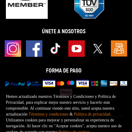
ÚNETE A NOSOTROS
FORMA DE PAGO
Hemos actualizado nuestros Términos y Condiciones y Política de
Privacidad, para explicar mejor nuestro servicio y hacerlo más
comprensible. Al continuar viendo este sitio, usted acepta nuestra
Copyright © 2026 Maxpeedingrods Todos los derechos reservados.
actualización
Términos y condiciones
&
Política de privacidad
.
Política de privacidad
Términos y condiciones
Descargos de responsabilidad
Mapa de sitio
Utilizamos cookies para mejorar y personalizar su experiencia de
navegación. Al hacer clic en "Aceptar cookies", acepta nuestro uso de
cookies de acuerdo con nuestra
Política de cookies
.