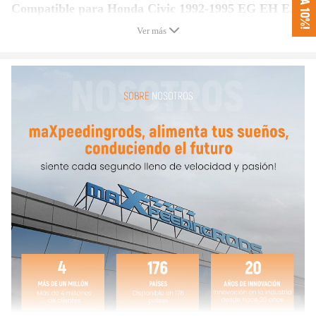
Compatible para Honda Civic 1992-1995 EG EH EJ
Rear fork type bracket model only
Ver más
EG3\EG4\EG5\EG6\EG7\EG8\EG9\EH1\EH2\EH3\EH4
\EH5\EH8\EH9\EJ1\EJ2\EJ3
Compatible para Honda CR-X del Sol 1992-1995 EG
EG1 Rear fork type bracket model only
Compatible para Honda Civic 1996-2000 EJ EK EM
Rear fork type bracket model only
EJ5\EJ6\EJ7\EJ8\EJ9\EK1\EK2\EK3\EK4\EK5\EK8\EK
9\EM1
Compatible para Acura Integra 1994-2001 DC2 DC4
Rear fork type bracket model only