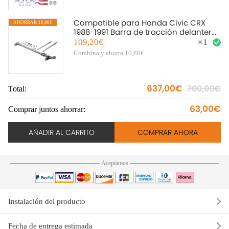
Compatible para Honda Civic CRX
AHORRAR:10,80€
1988-1991 Barra de tracción delantera
Barra de seguimiento Barra de
109,20€
×
1
suspensión Barra de acoplamiento
Combina y ahorra 10,80€
637,00€
700,00€
Total:
To
63,00€
Comprar juntos ahorrar:
Co
AÑADIR AL CARRITO
COMPRAR AHORA
Aceptamos
Instalación del producto
Fecha de entrega estimada