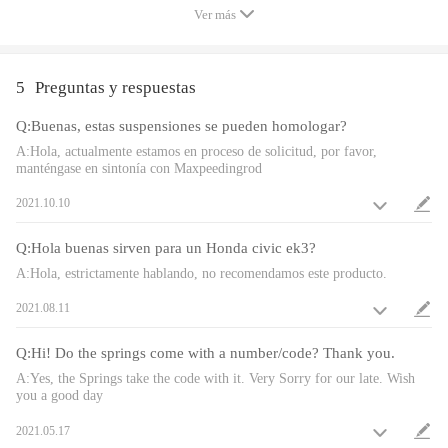
Compatible para Acura Integra 1990 -1993 DA DB
Ver más
Rear fork type bracket model only
Nota: for algunos vehículos, necesitará fundas y
arandelas que ya están incluidas en nuestro paquete.
5
Preguntas y respuestas
Solo modelo de soporte tipo horquilla trasera
Q:Buenas, estas suspensiones se pueden homologar?
A:Hola, actualmente estamos en proceso de solicitud, por favor,
Aviso: El kit de amortiguadores roscados "bajará su
manténgase en sintonía con Maxpeedingrod
automóvil" y no mantendrá la altura de manejo
2021.10.10
original.
Q:Hola buenas sirven para un Honda civic ek3?
A:Hola, estrictamente hablando, no recomendamos este producto.
2021.08.11
Especificación:
Q:Hi! Do the springs come with a number/code? Thank you.
Amortiguación ajustable: Disponible, 24 niveles de
A:Yes, the Springs take the code with it. Very Sorry for our late. Wish
you a good day
rebote
Altura ajustable: Sí, bajando de 25 a 75 mm según el
2021.05.17