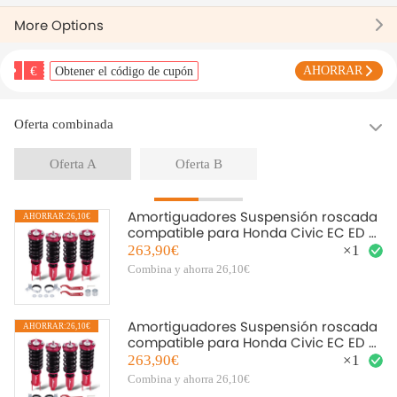
More Options
€
AHORRAR
Obtener el código de cupón
Oferta combinada
Oferta A
Oferta B
Amortiguadores Suspensión roscada
AHORRAR:26,10€
A
compatible para Honda Civic EC ED EE
EF EJ EK EM CR-X
263,90€
×
1
Combina y ahorra 26,10€
Amortiguadores Suspensión roscada
AHORRAR:26,10€
A
compatible para Honda Civic EC ED EE
EF EJ EK EM CR-X
263,90€
×
1
Combina y ahorra 26,10€