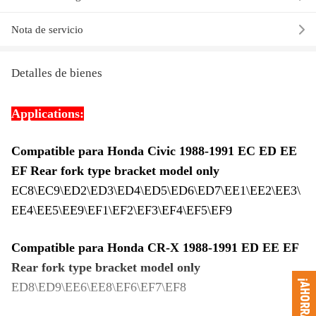
Nota de servicio
Detalles de bienes
Applications:
Compatible para Honda Civic 1988-1991 EC ED EE
EF Rear fork type bracket model only
EC8\EC9\ED2\ED3\ED4\ED5\ED6\ED7\EE1\EE2\EE3\
EE4\EE5\EE9\EF1\EF2\EF3\EF4\EF5\EF9
Compatible para Honda CR-X 1988-1991 ED EE EF
Rear fork type bracket model only
¡AHORRA 10%!
ED8\ED9\EE6\EE8\EF6\EF7\EF8