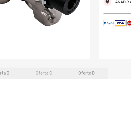
AÑADIR A
rta B
Oferta C
Oferta D