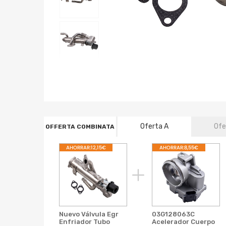
Oferta A
Ofe
OFFERTA COMBINATA
AHORRAR:12,15€
AHORRAR:8,55€
Nuevo Válvula Egr
03G128063C
Enfriador Tubo
Acelerador Cuerpo