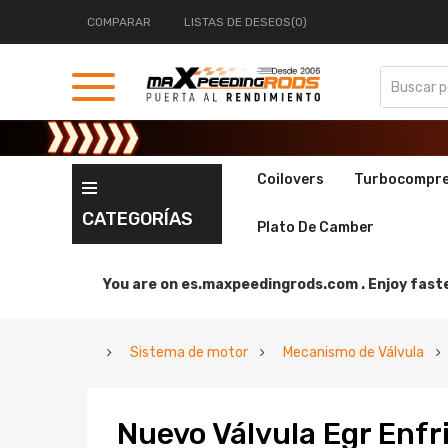
COMPARAR
LISTAS DE DESEOS(0)
Coilovers
Turbocompr
CATEGORÍAS
Plato De Camber
You are on
es.maxpeedingrods.com .
Enjoy faste
Sistema de motor
Mecanismo de Válvula
Nuevo Válvula Egr Enfr