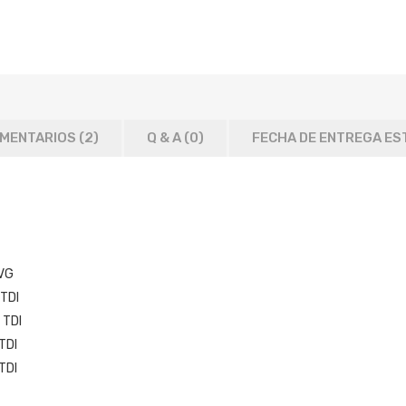
MENTARIOS (2)
Q & A (
0
)
FECHA DE ENTREGA ES
BVG
 TDI
 TDI
TDI
TDI