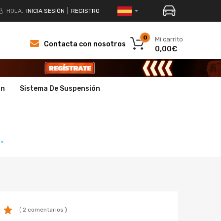
HOLA.
INICIA SESIÓN
REGISTRO
0
Mi carrito
Contacta con nosotros
0,00€
ón
Sistema De Suspensión
.
( 2 comentarios )