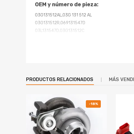
OEM y número de pieza:
03G131512AL,03G 131 512 AL
03G131512R,069131547D
03L131547D,03G131512C
03G131512AL,03G 131 512 AL
03G131512compatible compatible para AC,03G 131
03G131512AJ,03G 131 512 AJ
03G131512AK,03G 131 512 AK
Especificación:
PRODUCTOS RELACIONADOS
MÁS VEND
- Condición: Nueva
- Suministrado con juntas 2X
-18%
- garantía: 2 años de garantía por cualquier defect
- Mejor precio, alta calidad.
- Enviamos nuestros productos por el método de e
- Diseñado para un uso cómodo y la mejor calidad.