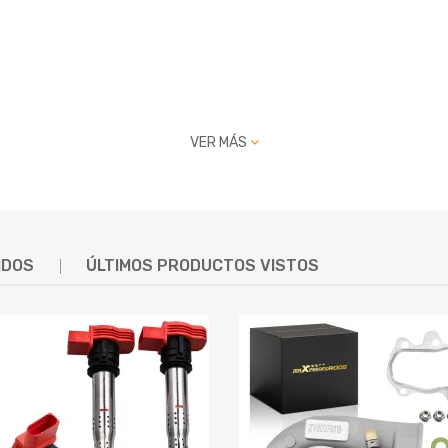
VER MÁS
 512 compatible para AC
IDOS
ÚLTIMOS PRODUCTOS VISTOS
o de fabricación
ntrega seleccionado dentro de las 24 horas y entregamos rápidamen