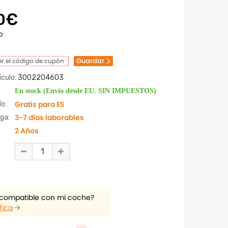
0€
o
Guardar
r el código de cupón
culo:
3002204603
En stock (Envío desde EU. SIN IMPUESTOS)
Gratis para ES
o:
3-7 días laborables
ga:
2 Años
 compatible con mi coche?
fica