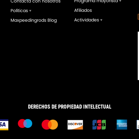
Programa mayorista
Contacta con nosotros
Afiliados
Políticas
Actividades
Maxpeedingrods Blog
tiguadores Suspensión
2 Brazos de Control Trase
ng compatible para BMW 3
de Placa de Inclinación
es E46 Sedán Coupe 1998-
compatible para BMW Seri
 318
E36 E46 Z4 X3 328is 328i
,00€
74,00€
405,00€
90,00€
DERECHOS DE PROPIEDAD INTELECTUAL