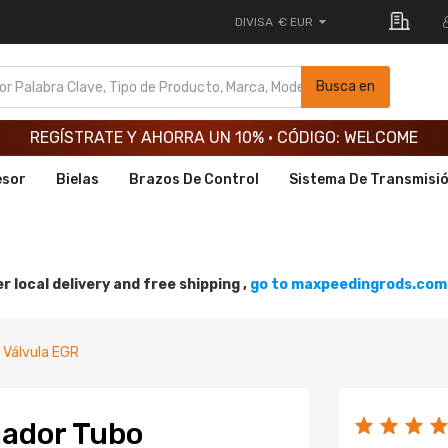
DIVISA
€ EUR
REGÍSTRATE Y AHORRA UN 10% · CÓDIGO: WELCOME
Busca en
REGÍSTRATE Y AHORRA UN 10% · CÓDIGO: WELCOME
REGÍSTRATE Y AHORRA UN 10% · CÓDIGO: WELCOME
esor
Bielas
Brazos De Control
Sistema De Transmisi
r local delivery and free shipping ,
go to maxpeedingrods.com 
Válvula EGR
iador Tubo