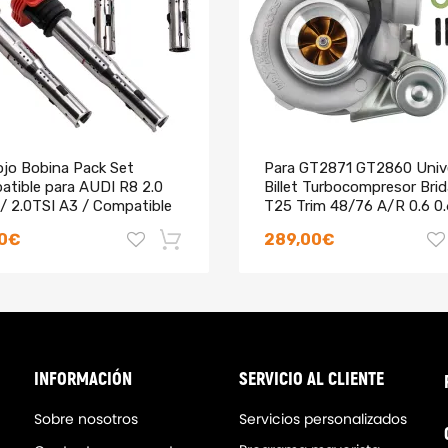
, vida útil y calidad)
y larga vida útil.
 Es recomendable verificar el número de pieza existente antes de reali
in instrucciones incluidas)
ojo Bobina Pack Set
Para GT2871 GT2860 Univ
atible para AUDI R8 2.0
Billet Turbocompresor Brid
/ 2.0TSI A3 / Compatible
T25 Trim 48/76 A/R 0.6 0
 Golf 5 / Leon 06E905115E
00€
289,00€
-18%
INFORMACIÓN
SERVICIO AL CLIENTE
Sobre nosotros
Servicios personalizados