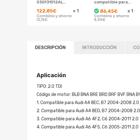
03G131512AL
compatible para
compatible para
Audi 1.9 TDI 2.0
122,85€
×
1
x
1
86,45€
AUDI A4 B7 A6 C6
TDI /Compatible
Combina y ahorra
Combina y ahorra
2.0 TDI
para Seat 1.9 TDI
12,15€
8,55€
/Compatible para
VW 2.0 TDI
DESCRIPCIÓN
INTRODUCCIÓN
CO
Aplicación
TIPO: 2.0 TDI
Código de motor: BLB BNA BRE BRD BRF BVF BNA 
1. Compatible para Audi A4 8EC, B7 2004-2008 2.0
2. Compatible para Audi A4 8ED, B7 2004-2008 2.0
3. Compatible para Audi A6 4F2, C6 2004-2011 2.0 
4. Compatible para Audi A6 4F5, C6 2005-2011 2.0 