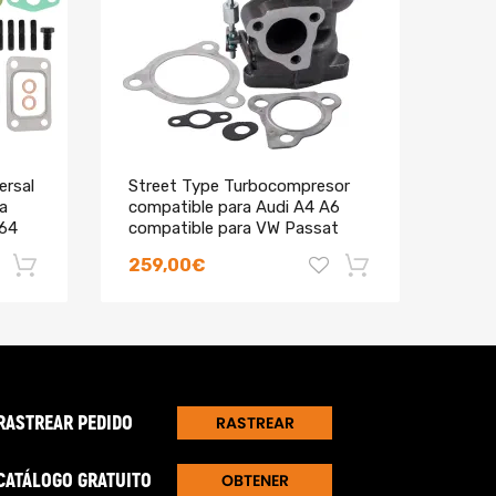
zar un pedido
ersal
Street Type Turbocompresor
Actu
a
compatible para Audi A4 A6
Turb
.64
compatible para VW Passat
para
1.8T Quattro
para
259,00€
196
53049700015rueda de
ARK
compresor de palanquilla
530
-18%
-18%
RASTREAR PEDIDO
RASTREAR
CATÁLOGO GRATUITO
OBTENER