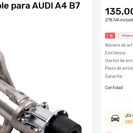
le para AUDI A4 B7
135,0
21% IVA incluid
€
Obtene
Número de artí
Existencia:
Gastos de enví
Plazo de entre
Garantía
Cantidad:
¿Es
Veri