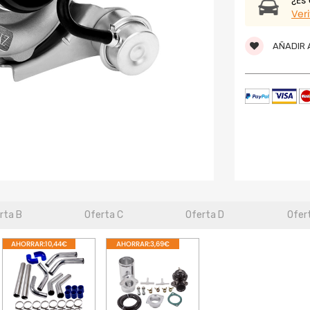
¿Es
Veri
AÑADIR A
rta B
Oferta C
Oferta D
Ofer
AHORRAR:10,44€
AHORRAR:3,69€