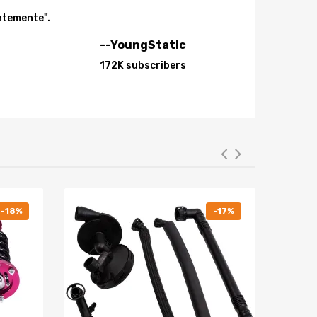
entemente".
--YoungStatic
172K subscribers
s detalles.
e modificaciones de vehículos.
-18%
-17%