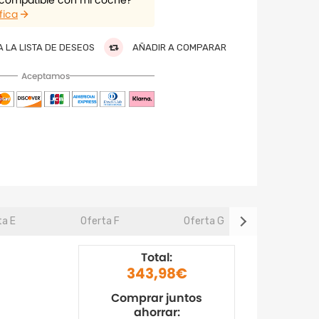
 compatible con mi coche?
fica
 LA LISTA DE DESEOS
AÑADIR A COMPARAR
Aceptamos
ta E
Oferta F
Oferta G
Oferta
Total:
343,98€
Comprar juntos
ahorrar: