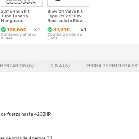
2.5" 64mm Kit
Blow Off Valve Kit
Tubo Tubería
Type-Rs 2.5" Bov
Manguera
Recirculate Blow
Intercooler Turbo
Off Válvula 2.50
x
1
x
1
105,56€
37,31€
Pipe Piping Kit
Tubo
Combina y ahorra
Combina y ahorra
Hose Clamp
10,44€
3,69€
MENTARIOS (5)
Q & A (
3
)
FECHA DE ENTREGA ES
os de fuerza hasta 420BHP
nes de brida de 4 pernos T3