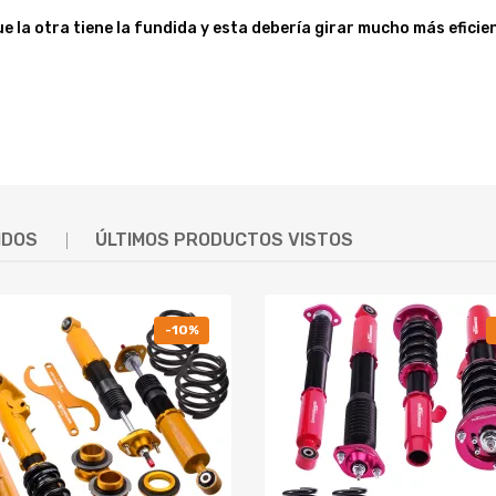
de refrigeración por agua for evitar el sobrecalentamiento.
ue la otra tiene la fundida y esta debería girar mucho más efici
llada mediante soldadura.
és de instalar la turbina
nto excede el rango, la turbina se dañará
mente antes de comprar.
ue es posible que se requieran modificaciones for algunos vehículos.
IDOS
ÚLTIMOS PRODUCTOS VISTOS
ada (no se incluyen instrucciones)
ón completa. Consulte a un instalador turbo profesional for obtener má
ecánicos cualificados y cumplir con la normativa local aplicable sobr
-10%