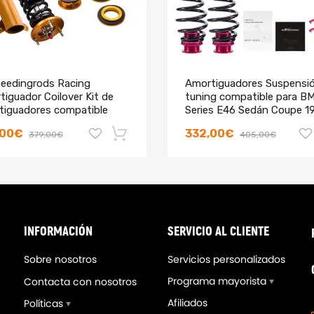
eedingrods Racing
Amortiguadores Suspensi
iguador Coilover Kit de
tuning compatible para B
tiguadores compatible
Series E46 Sedán Coupe 1
 BMW 3 (E36) sedán de 4
2005 318
,00€
332,00€
379,00€
405,00€
tas 1990-1998
-18%
INFORMACIÓN
SERVICIO AL CLIENTE
Sobre nosotros
Servicios personalizados
Programa mayorista
Contacta con nosotros
Afiliados
Políticas