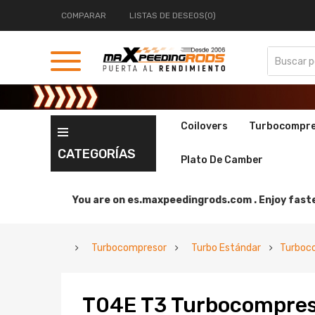
COMPARAR
LISTAS DE DESEOS(0)
Coilovers
Turbocompr
CATEGORÍAS
Plato De Camber
You are on
es.maxpeedingrods.com .
Enjoy faste
Turbocompresor
Turbo Estándar
Turboco
T04E T3 Turbocompreso