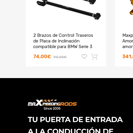
2 Brazos de Control Traseros
Maxp
de Placa de Inclinación
Amort
compatible para BMW Serie 3
amor
E36 E46 Z4 X3 328is 328ic M3
para
74,00€
341
90,00€
puer
-19%
-10%