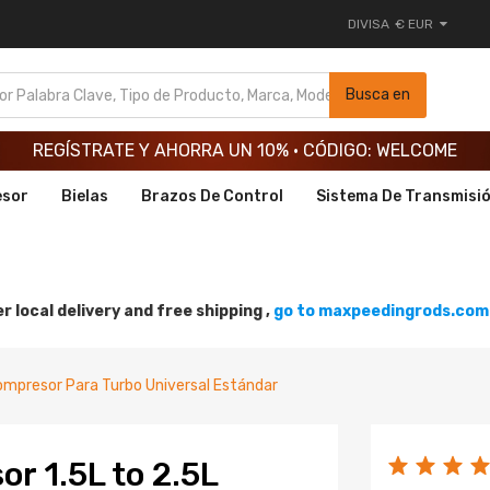
DIVISA
€ EUR
REGÍSTRATE Y AHORRA UN 10% · CÓDIGO: WELCOME
Busca en
REGÍSTRATE Y AHORRA UN 10% · CÓDIGO: WELCOME
REGÍSTRATE Y AHORRA UN 10% · CÓDIGO: WELCOME
esor
Bielas
Brazos De Control
Sistema De Transmisi
r local delivery and free shipping ,
go to maxpeedingrods.com 
mpresor Para Turbo Universal Estándar
r 1.5L to 2.5L