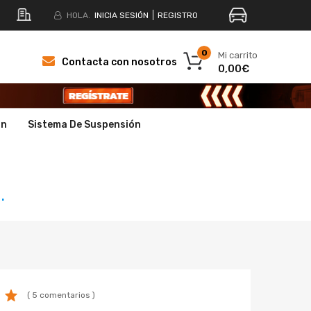
HOLA.
INICIA SESIÓN
REGISTRO
0
Mi carrito
Contacta con nosotros
0,00€
ón
Sistema De Suspensión
.
( 5 comentarios )