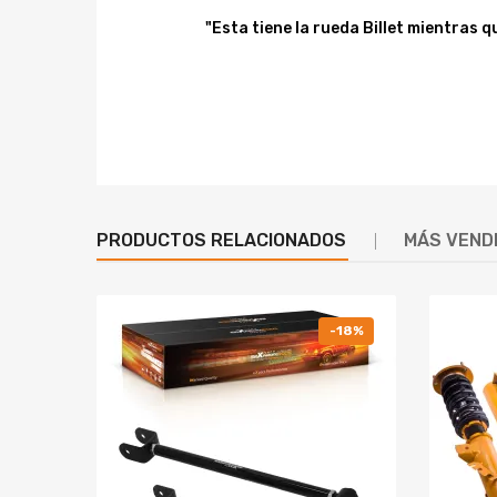
* El coche de gasolina debe instalar un dispositivo 
"Esta tiene la rueda Billet mientras q
* Asegúrese de que la salida de escape esté bien se
Nota:
* El elemento del filtro de aire debe instalarse despu
* Solo apto for modelos 1.5L-2.5L, si el desplazamie
* Por favor, revise las especificaciones cuidadosa
* Este es un turbo de aplicación universal, por lo q
PRODUCTOS RELACIONADOS
MÁS VEND
* La Instalación profesional es altamente recomend
* Se necesitan piezas adicionales for una instalaci
Aviso:
Todas las modificaciones deben ser instaladas por m
-18%