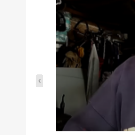
Tipo de refrigeración: Refrigerado por aceite
Entrada de aceite: M12*1,25 y 2*M8*1,25
Salida de aceite: 2*M8*1,25
Wastegate: con Wastegate
Garantía: 2 años por cualquier defecto de fabricac
Característica:
-Material de compatible para alta calidad, carcasa
-Aumenta significativamente la potencia del moto
-Aumentar la potencia del motor y la salida de par;
-Mantener la presión de la cámara de combustión y 
-Construido con material de compatible para alta c
-Construido for durabilidad y resistencia
Nota Importante
* Reemplace, repare o vuelva a conectar el elemento 
* Asegúrese de que la línea de drenaje de aceite est