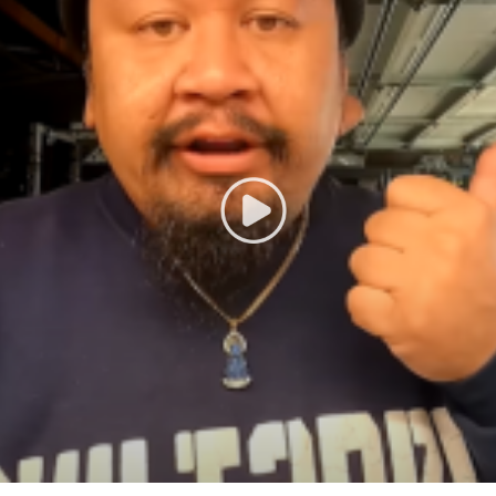
ión
 fundida con acero duradero
r
la carga de aire / combustible
alidad
del filtro de aire según el manual del fabricante for evitar daños en 
é más baja que el turbo.