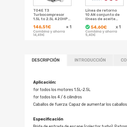
T04E T3
Línea de retorno
Turbocompresor
10 AN conjunto de
1.5L to 2.5L 420HP
líneas de aceite
V-Band Flange A/R
de manguera para
146,51€
×
1
x
1
54,60€
0.5 0.63 Oil Cooled
T3 T4 T70 T66
Combina y ahorra
Combina y ahorra
14,49€
5,40€
DESCRIPCIÓN
INTRODUCCIÓN
CO
Aplicación:
for todos los motores 1.5L-2.5L
for todos los 4 / 6 cilindros
Caballos de fuerza: Capaz de aumentar los caball
Especificación
Brida de entrada de escape (colector turbo): Patro