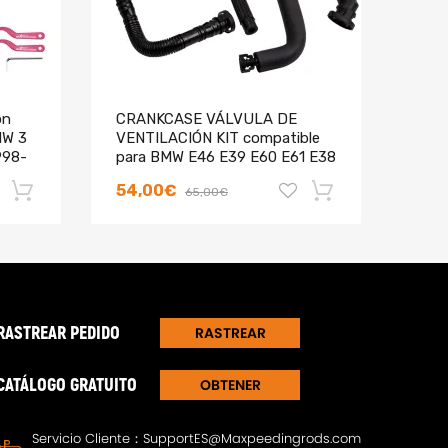
ón
CRANKCASE VÁLVULA DE
Kit 
MW 3
VENTILACIÓN KIT compatible
subc
998-
para BMW E46 E39 E60 E61 E38
para
E65 E66
54,00€
34,
65,00€
-18%
-18%
RASTREAR PEDIDO
RASTREAR
CATÁLOGO GRATUITO
OBTENER
DIRECTORIO
Servicio Cliente：
SupportES@Maxpeedingrods.com