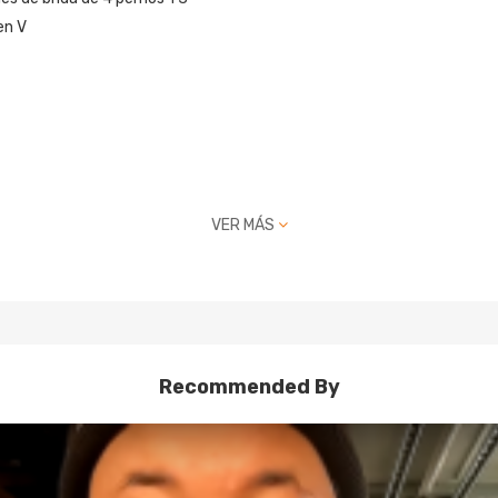
en V
VER MÁS
Recommended By
mm