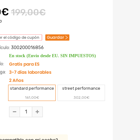
0€
199,00€
o
Guardar
r el código de cupón
culo:
300200016856
En stock (Envío desde EU. SIN IMPUESTOS)
Gratis para ES
o:
3-7 días laborables
ga:
2 Años
standard performance
street performance
161,00€
302,00€