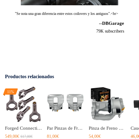
"Se nota una gran diferencia entre estos coilovers y los antiguos".<br>
--DBGarage
79K subscribers
Productos relacionados
11%
Forged Connecting Rods Bolts compatible para Volvo 850 C70 V70 S60 S70 2.3 T5 R AWD B5234T
Par Pinzas de Freno Delanteras compatible para Volvo XC70 2005-2007 S60 I 2000-2010 8601556
Pinza de Freno Disco Derecha compatible para Volvo S70 P80 S80 I V70 MK II XC70 9492270 60mm
549,00€
81,00€
54,00€
46,0
617,00€