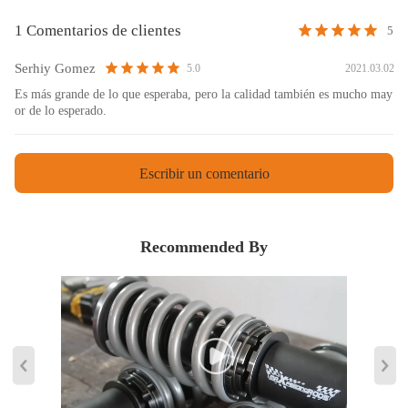
Nota
1 Comentarios de clientes
5
Serhiy Gomez
2021.03.02
5.0
- Piezas de recambio de alto rendimiento; ninguna instrucción
Es más grande de lo que esperaba, pero la calidad también es mucho may
incluida; Se sugiere instalación profesional.
or de lo esperado.
- No dude en contactarnos para cualquier cosa que podamos
ayudar; Todos los mensajes serán respondidos en menos de 12
horas.
Escribir un comentario
Aviso:
Todas las modificaciones deben ser instaladas por mecánicos cualificados
Recommended By
y cumplir con la normativa local aplicable sobre modificaciones de
vehículos.