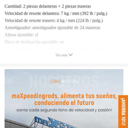
Cantidad: 2 piezas delanteras + 2 piezas traseras
Velocidad de resorte delantera: 7 kg / mm (392 lb / pulg.)
Velocidad de resorte trasero: 4 kg / mm (224 lb / pulg.)
Amortiguador: amortiguador ajustable de 24 maneras
Altura ajustable: sí
Placa de inclinación ajustable: no
Garantía: 2 años de garantía por cualquier defecto de fabricación.
Ver más
Característica
* Altura de manejo ajustable
* Tensión ajustable del resorte de precarga
* 24 niveles de amortiguador ajustable: esto le permite marcar
perfectamente su sistema de coilovers. Para una conducción
¡AHORRA 10%!
agradable y cómoda, ajuste la amortiguación a plena suavidad.
Para una conducción más enérgica, configúrelo en 16 clics. Para
los días de pista ocasionales, configúrelo como rígido.
* Soporte superior de bola de almohada: este diseño ayuda a