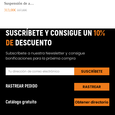
Suspensión de amortiguación ajustable de 24 pasos compatible para Volvo S70 / C70 / V70 1998-2001 coilover amortiguador suspension
313,00€
337,00€
SUSCRÍBETE Y CONSIGUE UN
10%
DE
DESCUENTO
Subscríbete a nuestra Newsletter y consigue
bonificaciones para la próxima compra
SUSCRÍBETE
RASTREAR PEDIDO
RASTREAR
Catálogo gratuito
Obtener directorio