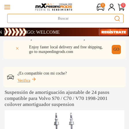
0
0
· CÓDIGO: WELCOME
· CÓDIGO: WELCOME
· CÓDIGO: WELCOME
DESCRIPCIÓN
Q & A
REVISIÓN
Enjoy faster local delivery and free shipping,
GO
go to
maxpeedingrods.com
¿Es compatible con mi coche?
Verifica
Suspensión de amortiguación ajustable de 24 pasos
compatible para Volvo S70 / C70 / V70 1998-2001
coilover amortiguador suspension