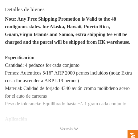
Detalles de bienes
Note: Any Free Shipping Promotion is Valid to the 48
contiguous states. for Alaska, Hawaii, Puerto Rico,
Guam,Virgin Islands and Samoa, extra shipping fee will be
charged and the parcel will be shipped from HK warehouse.
Especificación
Cantidad: 4 pedazos for cada conjunto
Pernos: Auténticos
5/16
" ARP 2000 pernos incluidos (nota: Extra
costa for ascender a ARP L19 pernos)
Material: Calidad de forjado 4340 avión cromo molibdeno acero
for el auto de carreras
Peso de tolerancia: Equilibrado hasta +/- 1 gram cada conjunto
Aplicación
Compatible para Triumph TR5 TR250 GT6 TR6 late model
Ver más
Conrods Bielas