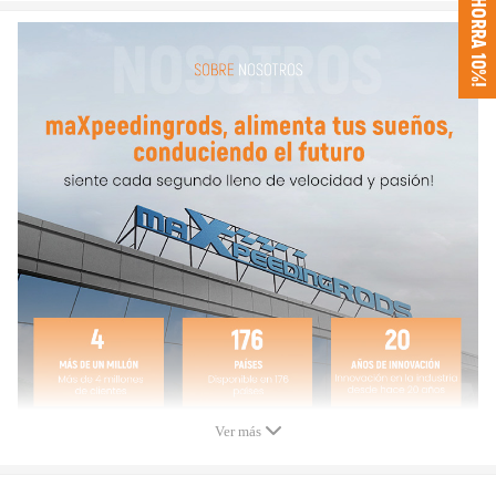
¡AHORRA 10%!
Dimensiones
Distancia entre los dos centros:
146.05mm
Diámetro de la punta grande:
51.34mm
Diámetro de la punta pequeña:
20.63mm
Anchura de la punta grande:
XX
Anchura de la punta pequeña:
XX
Nota: motor de
Re-bore se necesita ser apto for TR250/TR5
Aviso:
Todas las modificaciones deben ser instaladas por mecánicos cualificados
y cumplir con la normativa local aplicable sobre modificaciones de
vehículos.
Ver más