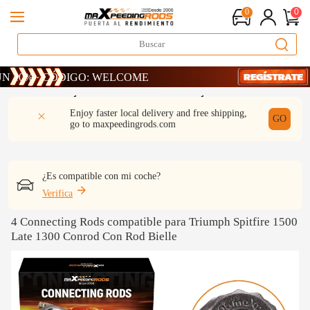
0
0
% · CÓDIGO: WELCOME
% · CÓDIGO: WELCOME
% · CÓDIGO: WELCOME
DESCRIPCIÓN
Q & A
REVISIÓN
Enjoy faster local delivery and free shipping,
GO
go to
maxpeedingrods.com
¿Es compatible con mi coche?
Verifica
4 Connecting Rods compatible para Triumph Spitfire 1500
Late 1300 Conrod Con Rod Bielle