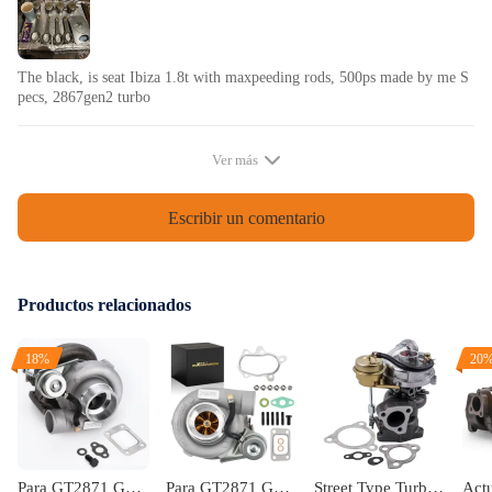
Dimensiones
The black, is seat Ibiza 1.8t with maxpeeding rods, 500ps made by me S
pecs, 2867gen2 turbo
Longitud de centro a centro: 144mm/≈5.66929 in.
Diámetro del extremo grande: 50.6mm/≈1.99212 in.
Ver más
Diámetro del extremo pequeño: 20mm/≈0.7874 in.
Anchura del extremo grande: 24,9 mm/≈0,98032 pulg.
Escribir un comentario
Anchura del extremo pequeño: 24,9 mm/≈0,98032 pulg.
Productos relacionados
Característica
18%
20
1. Certificación TüV Con Rods；
2. Material: Forjado SAE 4340 de acero al cromo-molibdeno para la más
alta resistencia y durabilidad, dedicado para Racing；
Para GT2871 GT2860 SR20 CA18DET Actualización Turbo Tubocargador 350HP 0,6 A / R 0,64 A / R Brida de 5 pernos Aceite universal + Refrigeración por agua
Para GT2871 GT2860 Universal Billet Turbocompresor Brida T25 Trim 48/76 A/R 0.6 0.64
Street Type Turbocompresor compatible para Audi A4 A6 compatible para VW Passat 1.8T Quattro 53049700015rueda de compresor de palanquilla