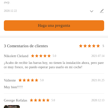
awp.
Especificación
2020.12.22
*Tipo: Forjado 4340 aviones de acero de calidad de cromo moly para las
Haga una pregunta
carreras.
*Contramedidas de la viga H Cantidad: 4 Piezas como se muestra en la
imagen
3 Comentarios de clientes
5
*Pernos: Incluyen pernos genuinos ARP 2000 de 3/8" (Nota: Coste extra
para actualizar a pernos ARP L19)
Nikolett Cleland
2021.07.14
5.0
*Las bielas incluyen todos los pernos ARP 2000, que están clasificados a
¡Acabo de recibir las barras hoy, no tienen la instalación ahora, pero pare
ce muy fresco, no puedo esperar para usarlo en mi coche!
220.000 psi, y el material opcional ARP L19 a 260.000 psi está
disponible como un producto actualizado.
Valiente
2021.01.25
5.0
*Capacidad anunciada: 200CV/pieza
Muy bien!!!!!
*Aceleración máxima: 9000rpm
*Tamaño del paquete：28CM*21CM*10CM
George Kefalas
2020.12.13
5.0