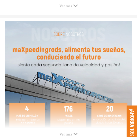
Ver más
Compatible para Audi / Compatible para VW Golf Gti 1.8T 2.0L 16V
20V 4 Cyl:
Compatible para Audi TT 1.8T 225BHP motores BAM AEB
Compatible para Audi S3 210-225BHP motor BAM AEB
Compatible para Audi A3 1.8T (AGU AQA)
Compatible para Audi A4 1.8T (AEB ANB APU ARK)
Compatible para Audi A6 1.8T (AEB ANB APU ARK)
Compatible para VW Bora 1.8T (AGU)
Compatible para VW Golf 1.8T (GTi AGU ARZ)
Compatible para VW Passat 1.8T (AEB ANB ATW)
Compatible para VW Beetle 1.8T (AVC)
¡AHORRA 10%!
Compatible para Seat Ibiza 1.8T (AYP AQX)
Detalles de ajuste:
Compatible para Audi S3 A3 A4 A6 TT & Compatible para VW 1.8T
Ver más