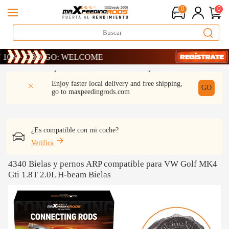
0
0
· CÓDIGO: WELCOME
· CÓDIGO: WELCOME
· CÓDIGO: WELCOME
DESCRIPCIÓN
Q & A
REVISIÓN
Enjoy faster local delivery and free shipping,
GO
go to
maxpeedingrods.com
¿Es compatible con mi coche?
Verifica
4340 Bielas y pernos ARP compatible para VW Golf MK4
Gti 1.8T 2.0L H-beam Bielas