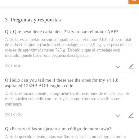
Engines：
1997-2000 compatible para VW Passat
3
Preguntas y respuestas
2000 compatible para VW Passat
1998-presente compatible para VW Golf, compatible para VW Jetta,
Q:¿ Que peso tiene cada biela ? sirven para el motor ABF?
compatible para VW New Beetle
A:Hola, estas bielas no son compatibles con el motor ABF. El peso total
de todo el conjunto (incluido el embalaje) es de 2,9 kg, y el peso de una
2001-2005 compatible para VW Passat
sola es de aproximadamente 725 g. Debido a que el embalaje está
incluido, puede haber una pequeña discrepancia .
2001-presente compatible para VW Jetta, compatible para VW New
Beetle
2021.10.01
1999-2005 compatible para Audi TT Quattro
Q:Hello can you tell me if these are the ones for my a4 1.8
1996-2003 compatible para Audi A3 1.8 20vT AGU/ARZ/ARX/AUM
aspirated 125HP. ADR engine code
A:Hola estimado cliente, compruebe las dimensiones de estas bielas. Si
1999-2001 compatible para Audi S3 1.8 20vT APY AMK
estos pueden coincidir con los suyos, compre nuestras varillas con
2001-2003 compatible para Audi S3 1.8 20vT BAM
confianza.
1994-2001 compatible para Audi A4 1.8 20vT
2021.01.24
Compatible para Audi A6 1.8 L Turbocharged 20v I4 （Alemania）
Q:¿Estas varillas se ajustan a un código de motor awp?
A:Hola querido cliente, estas varillas se ajustan a un código de motor