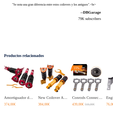
"Se nota una gran diferencia entre estos coilovers y los antiguos".<br>
Aviso:
--DBGarage
Todas las modificaciones deben ser instaladas por mecánicos cualificados
79K subscribers
y cumplir con la normativa local aplicable sobre modificaciones de
vehículos.
Productos relacionados
15%
Amortiguador de fuerza ajustable Coilovers compatible para NISSAN Silvia S13 180SX 240SX
New Coilover Amortiguador Ajustable compatible para Nissan S13 180SX 200SX 89-94 240SX
Conrods Connecting Rod compatible para Nissan Silvia Bluebird 1.8 Turbo CA18 S13 180SX 200SX
374,00€
384,00€
439,00€
76,0
516,00€