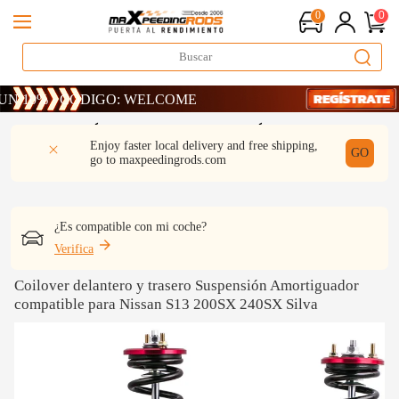
0
0
% · CÓDIGO: WELCOME
% · CÓDIGO: WELCOME
% · CÓDIGO: WELCOME
DESCRIPCIÓN
Q & A
REVISIÓN
Enjoy faster local delivery and free shipping,
GO
go to
maxpeedingrods.com
¿Es compatible con mi coche?
Verifica
Coilover delantero y trasero Suspensión Amortiguador
compatible para Nissan S13 200SX 240SX Silva