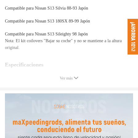
Compatible para Nissan S13 Silvia 88-93 Japón
Compatible para Nissan S13 180SX 89-99 Japón
¡AHORRA 10%!
Compatible para Nissan S13 Sileighty 98 Japón
Nota: El kit coilovers "Bajar su coche" y no se mantiene a la altura
original.
Especificaciones
Conductor diario, día de autocross ocasional o días de pista ocasionales.
Ver más
Producto incluido: coilovers completos 2 delanteros y 2 traseros
una llave de par para ajustar la altura.
Soportes superiores: montaje superior de goma estándar en la parte
delantera y trasera.
Tasa de resorte: Delantero: 8 kg / mm (448 libras / pulgada); Trasero: 7
kg / mm (392 libras / pulgada).
Altura ajustable: sí, de 1 '' a 3 ''.
Tipo de choque: tubo doble.