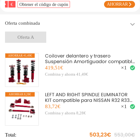
€
AHORRAR
Obtener el código de cupón
Oferta combinada
Oferta A
Coilover delantero y trasero
AHORRAR:41,49€
Suspensión Amortiguador compatible
para Nissan S13 200SX 240SX Silva
419,51€
×
1
Combina y ahorra 41,49€
LEFT AND RIGHT SPINDLE ELIMINATOR
AHORRAR:8,28€
KIT compatible para NISSAN R32 R33
SKYLINE GTST / GTR A31
83,72€
×
1
Combina y ahorra 8,28€
503,23€
553,00€
Total: