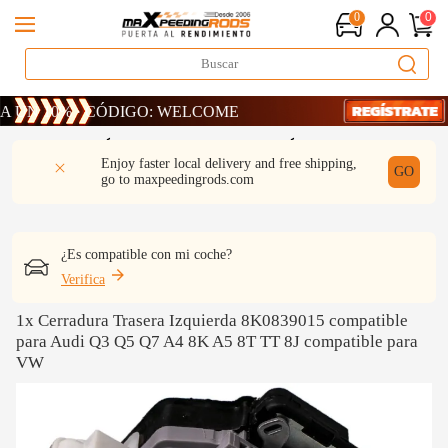
0
0
10% · CÓDIGO: WELCOME
10% · CÓDIGO: WELCOME
10% · CÓDIGO: WELCOME
DESCRIPCIÓN
Q & A
REVISIÓN
Enjoy faster local delivery and free shipping,
GO
go to
maxpeedingrods.com
¿Es compatible con mi coche?
Verifica
1x Cerradura Trasera Izquierda 8K0839015 compatible
para Audi Q3 Q5 Q7 A4 8K A5 8T TT 8J compatible para
VW