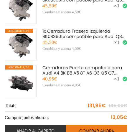
Q5 Q7 A4 8K A5 8T TT 8J compatible
45,50€
×
1
para VW
Combina y ahorra 4,50€
1x Cerradura Trasera Izquierda
AHORRAR:4,50€
8K0839015 compatible para Audi Q3
Q5 Q7 A4 8K A5 8T TT 8J compatible
45,50€
×
1
para VW
Combina y ahorra 4,50€
Cerraduras Puerta compatible para
AHORRAR:4,05€
Audi A4 8K B8 A5 8T A6 Q3 Q5 Q7
Trasera Derecha 8K0839016
40,95€
×
1
Combina y ahorra 4,05€
131,95€
145,00€
Total:
To
13,05€
Comprar juntos ahorrar:
Co
AÑADIR AL CARRITO
COMPRAR AHORA