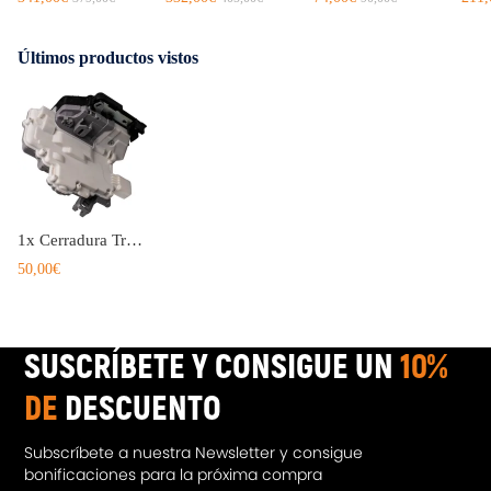
Últimos productos vistos
1x Cerradura Trasera Izquierda 8K0839015 compatible para Audi Q3 Q5 Q7 A4 8K A5 8T TT 8J compatible para VW
50,00€
SUSCRÍBETE Y CONSIGUE UN
10%
DE
DESCUENTO
Subscríbete a nuestra Newsletter y consigue
bonificaciones para la próxima compra