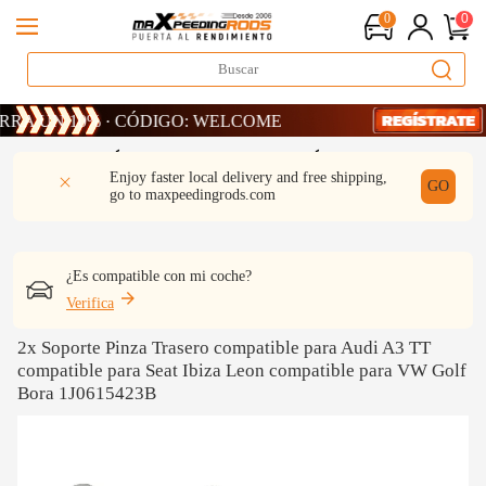
0
0
UN 10% · CÓDIGO: WELCOME
UN 10% · CÓDIGO: WELCOME
UN 10% · CÓDIGO: WELCOME
DESCRIPCIÓN
Q & A
REVISIÓN
Enjoy faster local delivery and free shipping,
GO
go to
maxpeedingrods.com
¿Es compatible con mi coche?
Verifica
2x Soporte Pinza Trasero compatible para Audi A3 TT
compatible para Seat Ibiza Leon compatible para VW Golf
Bora 1J0615423B