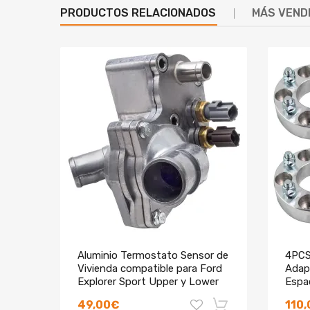
PRODUCTOS RELACIONADOS
MÁS VEND
Aluminio Termostato Sensor de
4PCS
Vivienda compatible para Ford
Adap
Explorer Sport Upper y Lower
Espa
V6
comp
49,00€
110
FG F