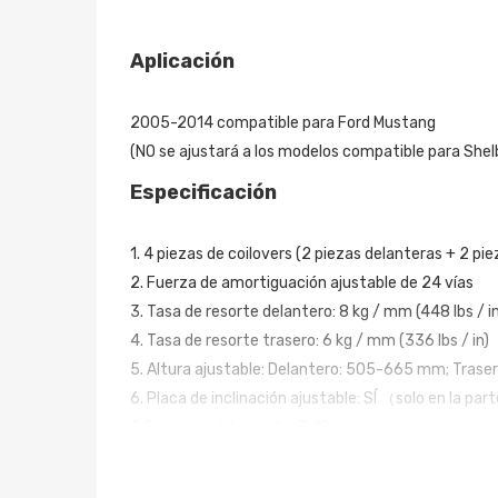
Aplicación
2005-2014 compatible para Ford Mustang
(NO se ajustará a los modelos compatible para She
Especificación
1. 4 piezas de coilovers (2 piezas delanteras + 2 pie
2. Fuerza de amortiguación ajustable de 24 vías
3. Tasa de resorte delantero: 8 kg / mm (448 lbs / in
4. Tasa de resorte trasero: 6 kg / mm (336 lbs / in)
5. Altura ajustable: Delantero: 505-665 mm; Tra
6. Placa de inclinación ajustable: SÍ （solo en la pa
7. Precarga del resorte: 7-10 mm
8. tipo de choque: tubo doble
9. Garantía: 2 años