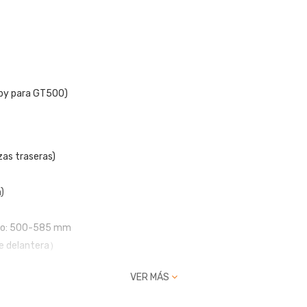
lby para GT500)
zas traseras)
)
sero: 500-585 mm
rte delantera）
VER MÁS