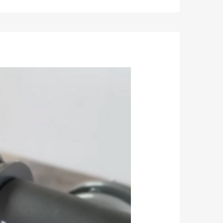
nsación y la respuesta de la dirección.
 la ciudad a cualquier velocidad, y las juntas de
jo y comodidad
l 0.04%. Además, el tratamiento especial de la
señadas a partir de 6061-T6 11.Billet Aluminium que