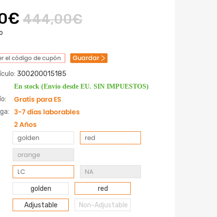
00€
444,00€
o
Guardar
r el código de cupón
culo:
300200015185
En stock (Envío desde EU. SIN IMPUESTOS)
Gratis para ES
o:
3-7 días laborables
ga:
2 Años
golden
red
orange
LC
NA
golden
red
Adjustable
Non-Adjustable