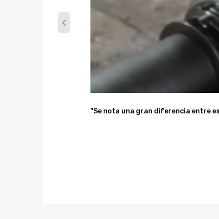
resulta en componentes livianos, duraderos y resist
12.Los cuerpos de choque de acero están galvaniza
13.completamente reconstruible
14.Ajuste de altura de manejo de longitud total
Nota
* No hay instrucciones incluidas; Instalación profesi
* Consulte en nuestra tienda otras piezas de autom
"Se nota una gran diferencia entre es
* No dude en contactarnos para cualquier cosa qu
Aviso:
Todas las modificaciones deben ser instaladas por m