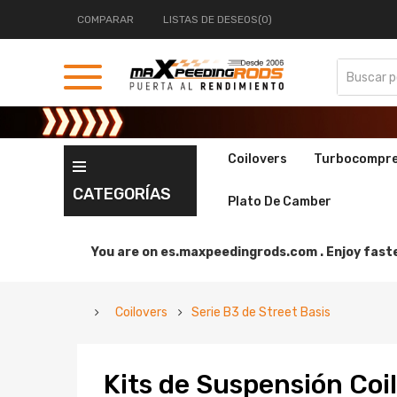
COMPARAR
LISTAS DE DESEOS(0)
Coilovers
Turbocompr
CATEGORÍAS
Plato De Camber
You are on
es.maxpeedingrods.com .
Enjoy faste
Coilovers
Serie B3 de Street Basis
Kits de Suspensión Coi