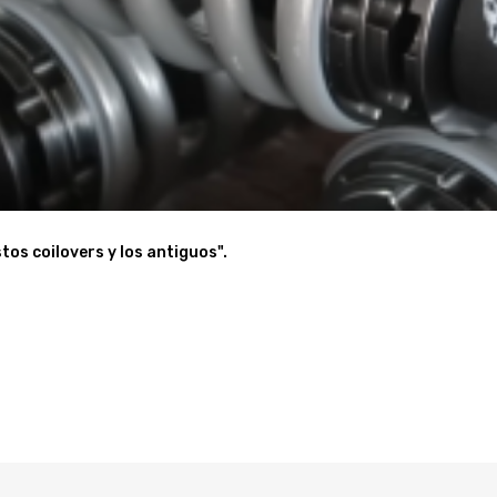
entes a la oxidación.
dos con zinc para anticorrosión
onal y alineación sugerida.
óviles que le puedan interesar.
tos coilovers y los antiguos".
e podamos ayudar
ecánicos cualificados y cumplir con la normativa local aplicable sobr