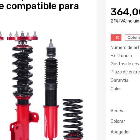
e compatible para
364,
21% IVA incluid
€
Obtene
Número de artí
Existencia:
Gastos de enví
Plazo de entre
Garantía
Color
Series
Colorar
Apagador