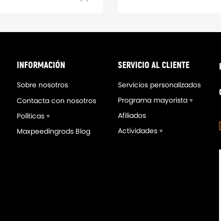
-18%
INFORMACIÓN
SERVICIO AL CLIENTE
Sobre nosotros
Servicios personalizados
Programa mayorista
Contacta con nosotros
Afiliados
Políticas
Actividades
Maxpeedingrods Blog
tiguadores Suspensión
2 Brazos de Control Trase
ng compatible para BMW 3
de Placa de Inclinación
es E46 Sedán Coupe 1998-
compatible para BMW Seri
 318
E36 E46 Z4 X3 328is 328i
,00€
74,00€
405,00€
90,00€