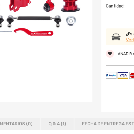
Cantidad:
¿Es
Veri
AÑADIR A
MENTARIOS (0)
Q & A (
1
)
FECHA DE ENTREGA ES