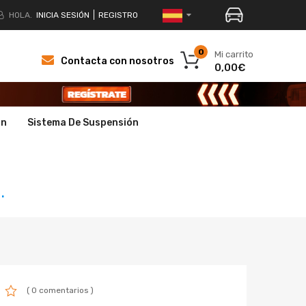
HOLA.
INICIA SESIÓN
REGISTRO
0
Mi carrito
Contacta con nosotros
0,00€
ón
Sistema De Suspensión
.
( 0 comentarios )