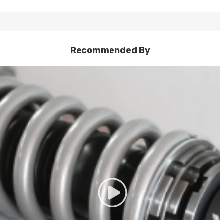
as de pista ocasionales ， Igual en casa en la calle y en la pista
así como un mejor manejo y respuesta a un alto valor.
Recommended By
ayudan a eliminar la necesidad de un kit de inclinación adicional
 ayuda a combatir el ruido mientras se sintoniza. También mejora la se
eros ayudan a ofrecer una conducción suave y tolerante para el uso en
ro: 500-585 mm, le permite tener una postura más agresiva
n le permiten marcar perfectamente su sistema de coilover para mane
 del amortiguador y sin quitar el coilover del automóvil
rtiguador
asegura una carrera suficiente
 de 600.000 pruebas continuas, la distorsión del resorte es inferior a
iento.
ilover, incluidos los soportes, collares y perchas de resorte, están di