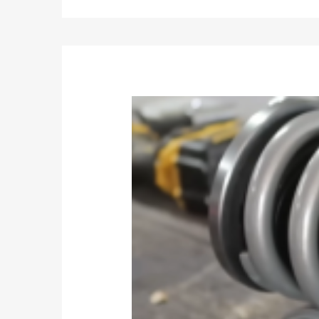
10. Conductor diario, día de autocross ocasional o dí
11. Para aquellos que buscan una postura más baja, 
12. color: rojo
Caracteristicas
1.Los soportes superiores de la placa de inclinación 
2.Montaje superior de bola de almohada: este diseño
3.Los soportes superiores de goma delanteros y tras
goma ayudan a absorber los impactos duros.
4.Altura ajustable: Delantero: 505-665 mm; Trase
5.24 niveles de ajuste de rebote de amortiguació
6.Ajuste de altura separado sin sacrificar la carrera
guardapolvo incluido para proteger el sello del amo
7.Estructura de tubo doble: para baja resiliencia y 
8.Resorte de rendimiento de alta resistencia: menos
superficie es para mejorar la durabilidad y el rendim
10. La mayoría de las piezas de nuestros sistemas Co