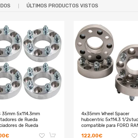
IDOS
ÚLTIMOS PRODUCTOS VISTOS
 35mm 5x114.3mm
4x35mm Wheel Spacer
tadores de Rueda
hubcentric 5x114.3 1/2stu
ciadores de Rueda
compatible para FORD R
atible para Ford AU BA BF
MUSTANG EXPLORER
,00€
122,00€
alcon