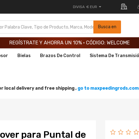
DIVISA
€ EUR
REGÍSTRATE Y AHORRA UN 10% · CÓDIGO: WELCOME
Busca en
REGÍSTRATE Y AHORRA UN 10% · CÓDIGO: WELCOME
REGÍSTRATE Y AHORRA UN 10% · CÓDIGO: WELCOME
esor
Bielas
Brazos De Control
Sistema De Transmisi
r local delivery and free shipping ,
go to maxpeedingrods.com 
lover para Puntal de