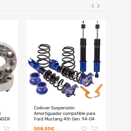
Coilover Suspensión
Coil
d
Amortiguador compatible para
rosc
ANGER
Ford Mustang 4th Gen. 94-04
para
Shock Absorber
199
508,00€
600