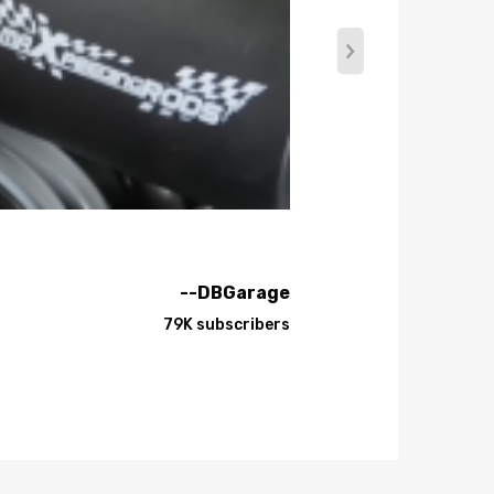
--DBGarage
79K subscribers
e modificaciones de vehículos.