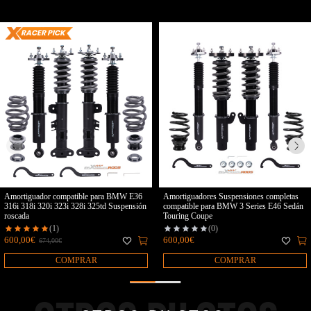
RACER PICK
Amortiguador compatible para BMW E36
Amortiguadores Suspensiones completas
316i 318i 320i 323i 328i 325td Suspensión
compatible para BMW 3 Series E46 Sedán
roscada
Touring Coupe
(1)
(0)
600,00€
600,00€
674,00€
COMPRAR
COMPRAR