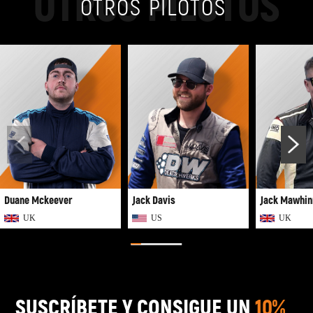
OTROS PILOTOS
OTROS PILOTOS
Duane Mckeever
Jack Davis
Jack Mawhin
UK
US
UK
SUSCRÍBETE Y CONSIGUE UN
10%