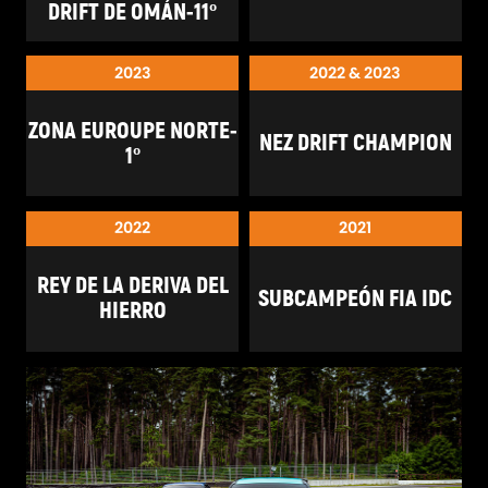
DRIFT DE OMÁN-11º
y un talento natural para este deporte, Nikolass ha
llegado a lo más alto, ganándose el lugar que le
2023
2022 & 2023
corresponde como verdadero maestro del drifting.
ZONA EUROUPE NORTE-
NEZ DRIFT CHAMPION
1º
2022
2021
REY DE LA DERIVA DEL
SUBCAMPEÓN FIA IDC
HIERRO