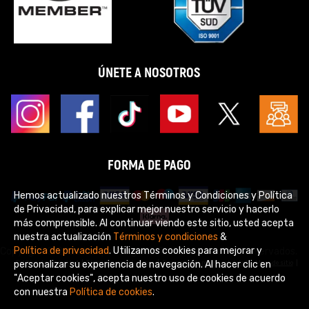
ÚNETE A NOSOTROS
FORMA DE PAGO
Hemos actualizado nuestros Términos y Condiciones y Política
de Privacidad, para explicar mejor nuestro servicio y hacerlo
más comprensible. Al continuar viendo este sitio, usted acepta
nuestra actualización
Términos y condiciones
&
Política de privacidad
. Utilizamos cookies para mejorar y
Copyright © 2026 Maxpeedingrods Todos los derechos reservados.
personalizar su experiencia de navegación. Al hacer clic en
Política de privacidad
Términos y condiciones
Descargos de responsabilidad
Mapa de sitio
"Aceptar cookies", acepta nuestro uso de cookies de acuerdo
con nuestra
Política de cookies
.