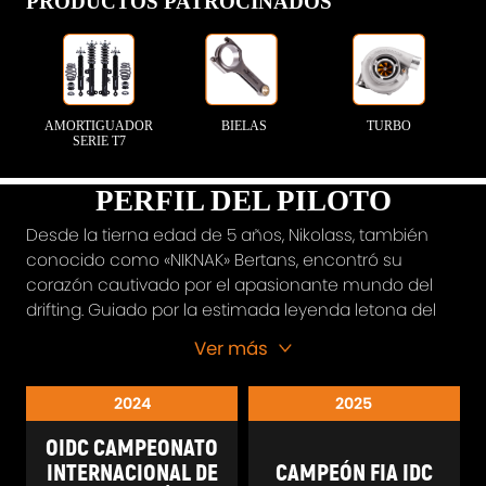
PRODUCTOS PATROCINADOS
AMORTIGUADOR
BIELAS
TURBO
SERIE T7
PERFIL DEL PILOTO
Desde la tierna edad de 5 años, Nikolass, también
conocido como «NIKNAK» Bertans, encontró su
corazón cautivado por el apasionante mundo del
drifting. Guiado por la estimada leyenda letona del
drift Kristaps Blušs, su pasión floreció hasta
Ver más
convertirse en un talento extraordinario. Desde
aquellos primeros días, Nikolass ha reinado en el
2024
2025
mundo del drifting, acumulando un impresionante
palmarés de trofeos: Campeón de Letonia,
OIDC CAMPEONATO
Campeón del Báltico y Campeón de Iron Drift King.
INTERNACIONAL DE
CAMPEÓN FIA IDC
Con una dedicación inquebrantable a la perfección