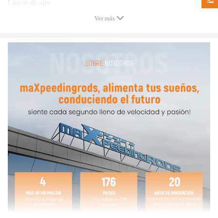
Líneas de aire
Válvula Schrader
Ver más
Soporte de montaje
Hardware
Tal y como se muestra en la imagen
- Capacidad de carga: 5000 lbs up
- Colocación: Trasera,Izquierda,Derecha
- Garantía: dos años de garantía por cualquier defecto de
fabricación
Nota
- Las instrucciones no están incluidas
- Recomendamos Instalación Profesional
- Para cualquier pregunta, póngase en contacto con nosotros
libremente.
Aviso:
Todas las modificaciones deben ser instaladas por mecánicos cualificados
y cumplir con la normativa local aplicable sobre modificaciones de
vehículos.