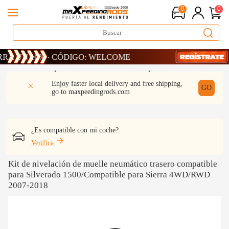
0
0
UN 10% · CÓDIGO: WELCOME
DESCRIPCIÓN
Q & A
REVISIÓN
Enjoy faster local delivery and free shipping,
GO
go to
maxpeedingrods.com
¿Es compatible con mi coche?
Verifica
Kit de nivelación de muelle neumático trasero compatible
para Silverado 1500/Compatible para Sierra 4WD/RWD
2007-2018