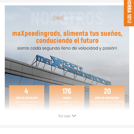
¡AHORRA 10%!
Compatible para KIA Sportage (JE) 2.0i 16V
Número de OEM o número de pieza intercambiable:
57100-2E000
Especificaciones técnicas:
Modo de funcionamiento: hidráulico
Número de costillas: 3
Poleas Ø: 107 mm
Condición: NUEVO
Colocación en el vehículo: Frente
Ver más
NOTA: