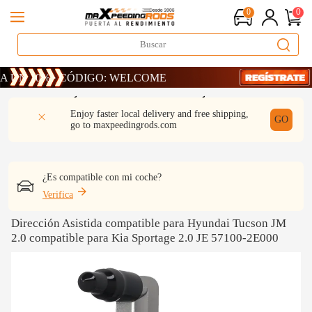
0
0
 10% · CÓDIGO: WELCOME
 10% · CÓDIGO: WELCOME
 10% · CÓDIGO: WELCOME
DESCRIPCIÓN
Q & A
REVISIÓN
Enjoy faster local delivery and free shipping,
GO
go to
maxpeedingrods.com
¿Es compatible con mi coche?
Verifica
Dirección Asistida compatible para Hyundai Tucson JM
2.0 compatible para Kia Sportage 2.0 JE 57100-2E000