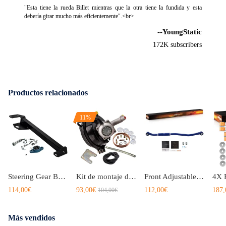
"Esta tiene la rueda Billet mientras que la otra tiene la fundida y esta
debería girar mucho más eficientemente".<br>
--YoungStatic
172K subscribers
Productos relacionados
11%
Steering Gear Box Stabilizer Bar Brace 4WD 4x4 Gearbox compatible para Dodge Ram 94-02 3500
Kit de montaje de soporte y refuerzo de freno remoto VH44 para modelos de freno de tambor de 4 ruedas
Front Adjustable Track Bar Rods compatible para Dodge Ram 2003-13 2500 3500 HD 2-6 Inch Lift
114,00€
93,00€
112,00€
187,
104,00€
Más vendidos