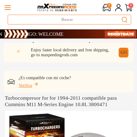
0
0
 · CÓDIGO: WELCOME
 · CÓDIGO: WELCOME
 · CÓDIGO: WELCOME
DESCRIPCIÓN
Q & A
REVISIÓN
Enjoy faster local delivery and free shipping,
GO
go to
maxpeedingrods.com
¿Es compatible con mi coche?
Verifica
Turbocompresor for for 1994-2011 compatible para
Cummins M11 M-Series Engine 10.8L 3800471