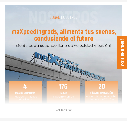
Compresor:
Ajuste: 0,70
T/A: 0,68
IND: 62,90
EXD: 97.80
¡AHORRA 10%!
Turbina:
Ajuste: 0. 93
T/A: .88
IND: 86,40
EXD: 77.80
Especificación de rosca: M16 x 18,56
Diámetro del orificio de retorno de aceite: 20 MM
Turbo modelo: HX55
Ver más
Motor: M11, ISMO, ISME 380 20, B5.9-C, ISME Euro-
2 y Euro-3
Cilindrada: 11.0L, 1100 compatible para ccm