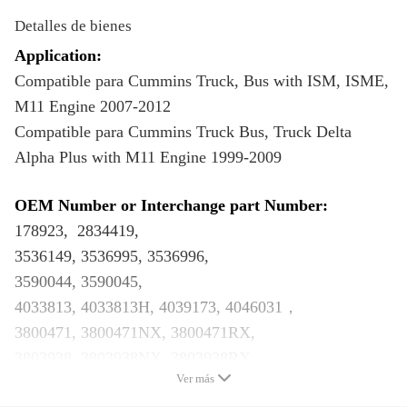
Detalles de bienes
Application:
Compatible para Cummins Truck, Bus with ISM, ISME,
M11 Engine 2007-2012
Compatible para Cummins Truck Bus, Truck Delta
Alpha Plus with M11 Engine 1999-2009
OEM Number or Interchange part Number:
178923, 2834419,
3536149, 3536995, 3536996,
3590044, 3590045,
4033813, 4033813H, 4039173, 4046031，
3800471, 3800471NX, 3800471RX,
3803938, 3803938NX, 3803938RX,
Ver más
Specification: