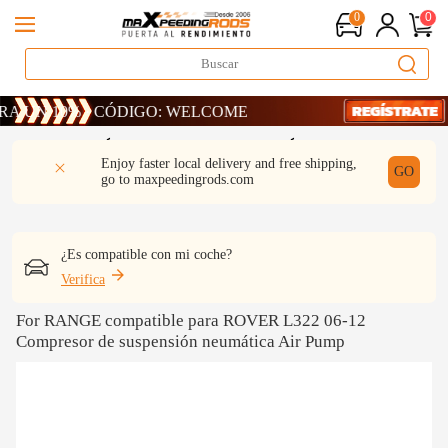
0
0
 10% · CÓDIGO: WELCOME
 10% · CÓDIGO: WELCOME
 10% · CÓDIGO: WELCOME
DESCRIPCIÓN
Q & A
REVISIÓN
Enjoy faster local delivery and free shipping,
GO
go to
maxpeedingrods.com
¿Es compatible con mi coche?
Verifica
For RANGE compatible para ROVER L322 06-12
Compresor de suspensión neumática Air Pump