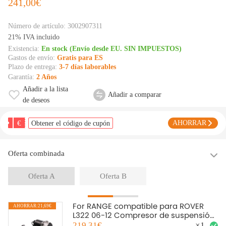
241,00€
Número de artículo:
3002907311
21% IVA incluido
Existencia:
En stock (Envío desde EU. SIN IMPUESTOS)
Gastos de envío:
Gratis para ES
Plazo de entrega:
3-7 días laborables
Garantía:
2 Años
Añadir a la lista
Añadir a comparar
de deseos
€
AHORRAR
Obtener el código de cupón
Oferta combinada
Oferta A
Oferta B
For RANGE compatible para ROVER
AHORRAR:21,69€
A
L322 06-12 Compresor de suspensión
neumática Air Pump
219,31€
×
1