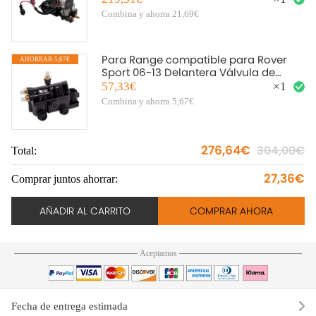
Combina y ahorra 21,69€
Para Range compatible para Rover
AHORRAR:5,67€
A
Sport 06-13 Delantera Válvula de
suspensión de aire RVH000095
57,33€
×
1
Combina y ahorra 5,67€
276,64€
304,00€
Total:
To
27,36€
Comprar juntos ahorrar:
Co
AÑADIR AL CARRITO
COMPRAR AHORA
Aceptamos
Fecha de entrega estimada