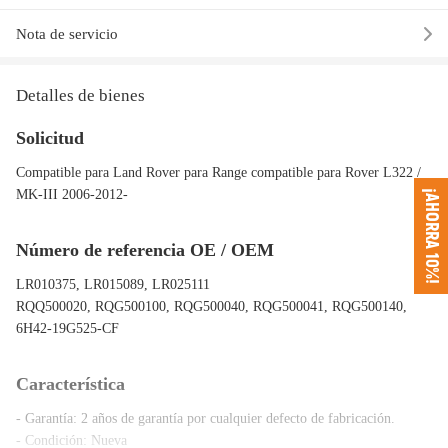
Nota de servicio
Detalles de bienes
Solicitud
Compatible para Land Rover para Range compatible para Rover L322 /
MK-III 2006-2012-
¡AHORRA 10%!
Número de referencia OE / OEM
LR010375, LR015089, LR025111
RQQ500020, RQG500100, RQG500040, RQG500041, RQG500140,
6H42-19G525-CF
Característica
- Garantía: 2 años de garantía por cualquier defecto de fabricación.
- Condición: Nueva