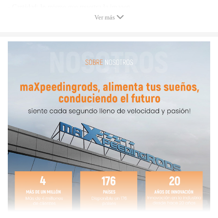
- Cantidad: lo mismo que muestra la imagen
Ver más
- Verifique el número de referencia OE / OEM antes de realizar la
compra.
- Este nuevo compresor de suspensión neumática para el mercado de
accesorios está hecho de componentes de alta calidad, reemplaza el
compresor de aire original de su automóvil e iguala la calidad original.
- Certificación CE
Nota
- La instrucción no está incluida. Se recomienda la instalación
profesional.
- Contáctenos por favor para lo que podamos ayudar.