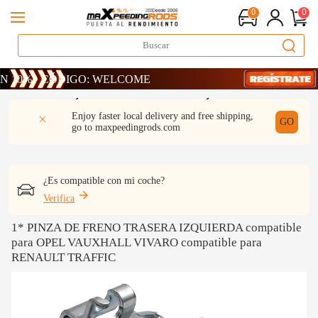
0
0
 · CÓDIGO: WELCOME
 · CÓDIGO: WELCOME
 · CÓDIGO: WELCOME
DESCRIPCIÓN
Q & A
REVISIÓN
Enjoy faster local delivery and free shipping,
GO
go to
maxpeedingrods.com
¿Es compatible con mi coche?
Verifica
1* PINZA DE FRENO TRASERA IZQUIERDA compatible
para OPEL VAUXHALL VIVARO compatible para
RENAULT TRAFFIC