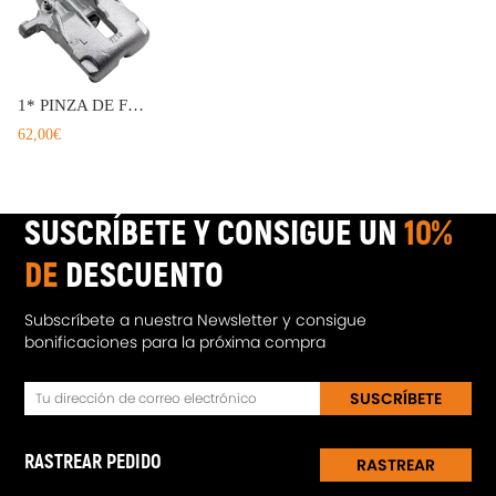
instrucción incluida)
1* PINZA DE FRENO TRASERA IZQUIERDA compatible para OPEL VAUXHALL VIVARO compatible para RENAULT TRAFFIC
62,00€
SUSCRÍBETE Y CONSIGUE UN
10%
DE
DESCUENTO
Subscríbete a nuestra Newsletter y consigue
bonificaciones para la próxima compra
SUSCRÍBETE
RASTREAR PEDIDO
RASTREAR