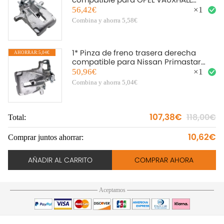
VIVARO compatible para RENAULT
56,42€
×
1
TRAFFIC
Combina y ahorra 5,58€
1* Pinza de freno trasera derecha
AHORRAR:5,04€
compatible para Nissan Primastar
X83 compatible para Renault Traffic
50,96€
×
1
compatible para Opel
Combina y ahorra 5,04€
107,38€
118,00€
Total:
To
10,62€
Comprar juntos ahorrar:
Co
AÑADIR AL CARRITO
COMPRAR AHORA
Aceptamos