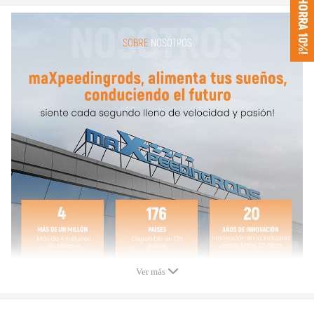
¡AHORRA 10%!
7572724, 11 12 7 572 724 / 11127572724
0248.Q5, V757272480
Especificación:
El paquete incluye: 1 CUBIERTA DE VÁLVULA DEL MOTOR y junta
Garantía: 2 años
condicion: NUEVO
Nota
-Compruebe el número de OEM antes de la compra. Esta es la mejor
manera de confirmar el ajuste.
-Por favor, fije los ángulos opuestos antes de instalar los tornillos, y
atornille lentamente después de todos los agujeros fijados. No atornille
cuando solo instale un tornillo, de lo contrario el producto se dañaría, y
esto no es nuestra responsabilidad.
Ver más
-2 años de garantía por cualquier defecto de fabricación. Proporcione
fotos o videos para solicitar la garantía.
-Estas tapas de culatas son de posventa. Reemplazarán a los originales. Si