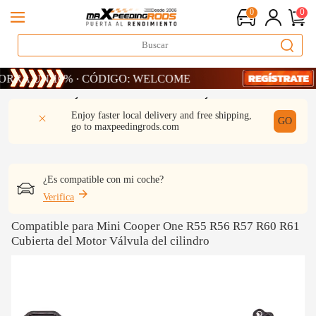
0
0
 UN 10% · CÓDIGO: WELCOME
 UN 10% · CÓDIGO: WELCOME
 UN 10% · CÓDIGO: WELCOME
DESCRIPCIÓN
Q & A
REVISIÓN
Enjoy faster local delivery and free shipping,
GO
go to
maxpeedingrods.com
¿Es compatible con mi coche?
Verifica
Compatible para Mini Cooper One R55 R56 R57 R60 R61
Cubierta del Motor Válvula del cilindro