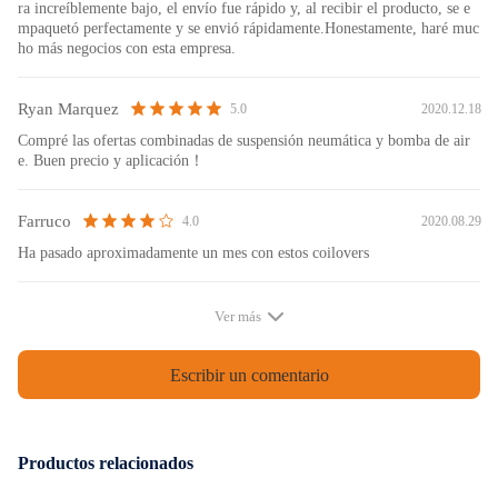
ra increíblemente bajo, el envío fue rápido y, al recibir el producto, se e
mpaquetó perfectamente y se envió rápidamente.Honestamente, haré muc
1 x suspensión de aire
ho más negocios con esta empresa.
Especificación
Ryan Marquez
2020.12.18
5.0
Condición: Nueva.
Compré las ofertas combinadas de suspensión neumática y bomba de air
e. Buen precio y aplicación！
Cantidad: 1 pieza (para el frente izquierdo y el frente derecho)
Garantía: 2 años de garantía por cualquier defecto de fabricación.
Farruco
2020.08.29
4.0
Tipo de construcción interna: Doble tubo
Acabado superficial: protegido contra la oxidación
Ha pasado aproximadamente un mes con estos coilovers
Engrasable o sellado: sellado
Choque cargado de gas: Sí
Ver más
Anillos incluidos Sí
Ajustable: si
Escribir un comentario
Largo, ancho y alto (in / cm): 26 * 9.1 * 7.9 / 66 * 23 * 20
Peso: 15,78 libras
Presión de funcionamiento: ≤290 psi
Productos relacionados
Rango de temperatura ≥-40 ℃ / ≤ + 70 ℃