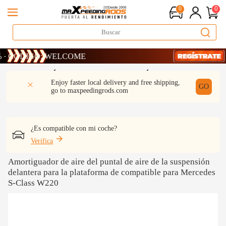
0
0
ÓDIGO: WELCOME
ÓDIGO: WELCOME
ÓDIGO: WELCOME
DESCRIPCIÓN
Q & A
REVISIÓN
Enjoy faster local delivery and free shipping,
GO
go to
maxpeedingrods.com
¿Es compatible con mi coche?
Verifica
Amortiguador de aire del puntal de aire de la suspensión
delantera para la plataforma de compatible para Mercedes
S-Class W220