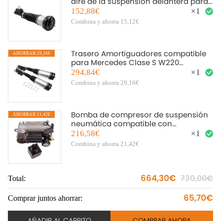
aire de la suspensión delantera para
la plataforma de compatible para
152,88€
×
1
Mercedes S-Class W220
Combina y ahorra 15,12€
Trasero Amortiguadores compatible
AHORRAR:29,16€
A
para Mercedes Clase S W220
Suspensión Neumática Airmatic
294,84€
×
1
Combina y ahorra 29,16€
Bomba de compresor de suspensión
AHORRAR:21,42€
A
neumática compatible con
compatible para Mercedes Clase S
216,58€
×
1
W220 Clase E W211 S211 C219
Combina y ahorra 21,42€
664,30€
730,00€
Total:
To
65,70€
Comprar juntos ahorrar:
Co
AÑADIR AL CARRITO
COMPRAR AHORA