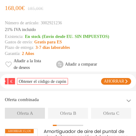
168,00€
185,00€
Número de artículo:
3002921236
21% IVA incluido
Existencia:
En stock (Envío desde EU. SIN IMPUESTOS)
Gastos de envío:
Gratis para ES
Plazo de entrega:
3-7 días laborables
Garantía:
2 Años
Añadir a la lista
Añadir a comparar
de deseos
€
AHORRAR
Obtener el código de cupón
Oferta combinada
Oferta A
Oferta B
Oferta C
Amortiguador de aire del puntal de
AHORRAR:15,12€
A