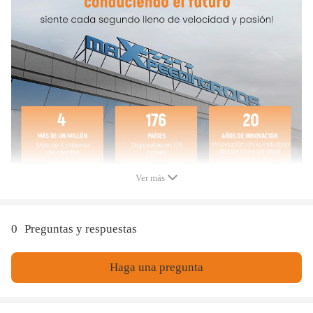
Garantía: 2 años de garantía
Nota
- Este nuevo compresor de suspensión neumática después del
mercado está hecho de componentes de alta calidad,
- Reemplaza el compresor de aire original de tu automóvil e
iguala la calidad original. Comprueba el número de OEM y la
información del vehículo para asegurarte el ajuste.
- La instrucción no está incluida. Se recomienda la instalación
profesional.
Ver más
- Contáctenos por favor para lo que podamos ayudar.
0
Preguntas y respuestas
Haga una pregunta