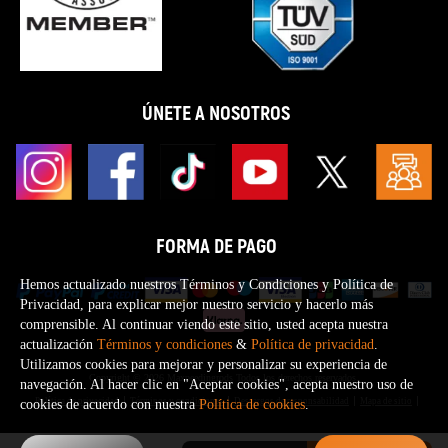
ÚNETE A NOSOTROS
FORMA DE PAGO
Hemos actualizado nuestros Términos y Condiciones y Política de
Privacidad, para explicar mejor nuestro servicio y hacerlo más
comprensible. Al continuar viendo este sitio, usted acepta nuestra
actualización
Términos y condiciones
&
Política de privacidad
.
Utilizamos cookies para mejorar y personalizar su experiencia de
Copyright © 2026 Maxpeedingrods Todos los derechos reservados.
navegación. Al hacer clic en "Aceptar cookies", acepta nuestro uso de
Política de privacidad
Términos y condiciones
Descargos de responsabilidad
Mapa de sitio
cookies de acuerdo con nuestra
Política de cookies
.
0