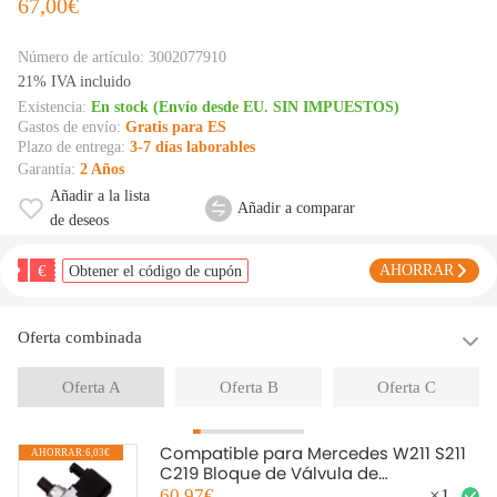
67,00€
Número de artículo:
3002077910
21% IVA incluido
Existencia:
En stock (Envío desde EU. SIN IMPUESTOS)
Gastos de envío:
Gratis para ES
Plazo de entrega:
3-7 días laborables
Garantía:
2 Años
Añadir a la lista
Añadir a comparar
de deseos
€
AHORRAR
Obtener el código de cupón
Oferta combinada
Oferta A
Oferta B
Oferta C
Compatible para Mercedes W211 S211
AHORRAR:6,03€
C219 Bloque de Válvula de
Suspensión de Aire A2113200158
60,97€
×
1