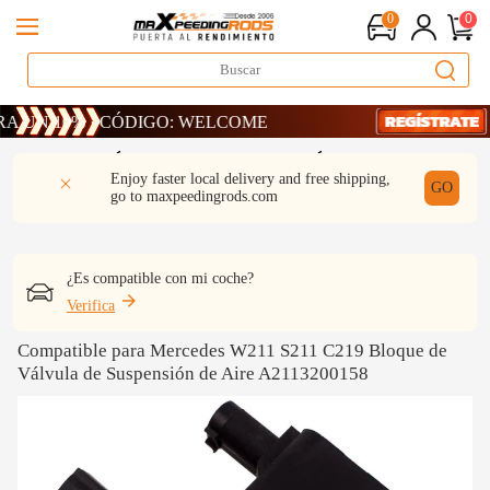
0
0
10% · CÓDIGO: WELCOME
10% · CÓDIGO: WELCOME
10% · CÓDIGO: WELCOME
DESCRIPCIÓN
Q & A
REVISIÓN
Enjoy faster local delivery and free shipping,
GO
go to
maxpeedingrods.com
¿Es compatible con mi coche?
Verifica
Compatible para Mercedes W211 S211 C219 Bloque de
Válvula de Suspensión de Aire A2113200158