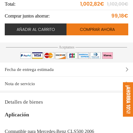
1,002,82€
1,102,00€
Total:
To
99,18€
Comprar juntos ahorrar:
Co
AÑADIR AL CARRITO
COMPRAR AHORA
Aceptamos
Fecha de entrega estimada
Nota de servicio
¡AHORRA 10%!
Detalles de bienes
Aplicación
Compatible para Mercedes-Benz CLS500 2006