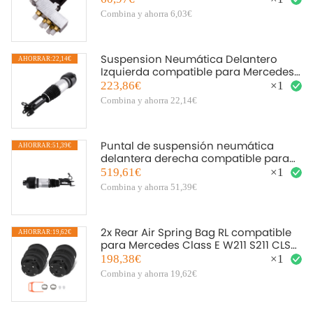
Combina y ahorra 6,03€
Suspension Neumática Delantero
AHORRAR:22,14€
A
Izquierda compatible para Mercedes-
Benz W211 S211 CLS C219
223,86€
×
1
Combina y ahorra 22,14€
Puntal de suspensión neumática
AHORRAR:51,39€
A
delantera derecha compatible para
Mercedes CLS E-Class Airmatic
519,61€
×
1
A2113209413
Combina y ahorra 51,39€
2x Rear Air Spring Bag RL compatible
AHORRAR:19,62€
A
para Mercedes Class E W211 S211 CLS
C219
198,38€
×
1
Combina y ahorra 19,62€