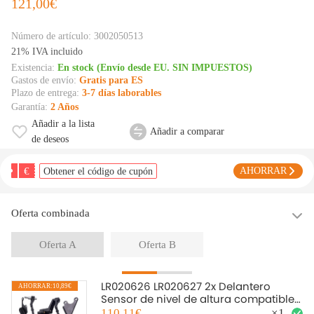
121,00€
Número de artículo:
3002050513
21% IVA incluido
Existencia:
En stock (Envío desde EU. SIN IMPUESTOS)
Gastos de envío:
Gratis para ES
Plazo de entrega:
3-7 días laborables
Garantía:
2 Años
Añadir a la lista
Añadir a comparar
de deseos
€
AHORRAR
Obtener el código de cupón
Oferta combinada
Oferta A
Oferta B
LR020626 LR020627 2x Delantero
AHORRAR:10,89€
A
Sensor de nivel de altura compatible
para Range Rover L322
110,11€
×
1