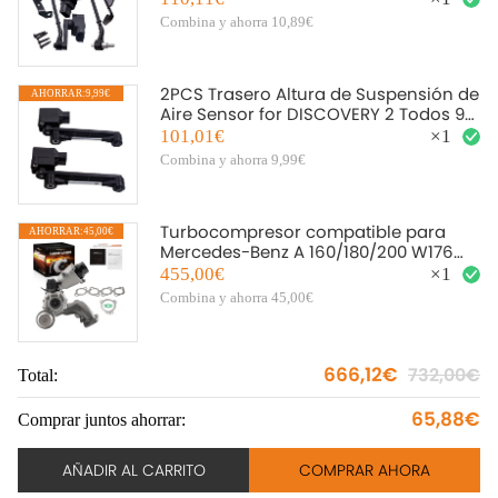
Combina y ahorra 10,89€
2PCS Trasero Altura de Suspensión de
AHORRAR:9,99€
Aire Sensor for DISCOVERY 2 Todos 98
-2004
101,01€
×
1
Combina y ahorra 9,99€
Turbocompresor compatible para
AHORRAR:45,00€
A
Mercedes-Benz A 160/180/200 W176
2012-2018 A2700900980
455,00€
×
1
Combina y ahorra 45,00€
666,12€
732,00€
Total:
To
65,88€
Comprar juntos ahorrar:
Co
AÑADIR AL CARRITO
COMPRAR AHORA