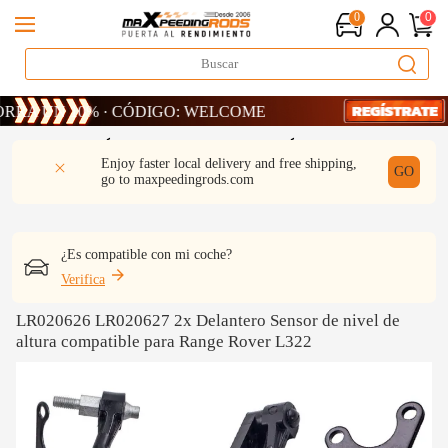
0
0
UN 10% · CÓDIGO: WELCOME
UN 10% · CÓDIGO: WELCOME
UN 10% · CÓDIGO: WELCOME
DESCRIPCIÓN
Q & A
REVISIÓN
Enjoy faster local delivery and free shipping,
GO
go to
maxpeedingrods.com
¿Es compatible con mi coche?
Verifica
LR020626 LR020627 2x Delantero Sensor de nivel de
altura compatible para Range Rover L322