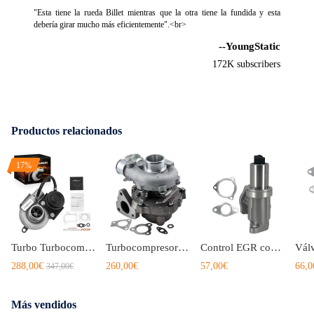
"Esta tiene la rueda Billet mientras que la otra tiene la fundida y esta
debería girar mucho más eficientemente".<br>
--YoungStatic
172K subscribers
Productos relacionados
17%
Turbo Turbocompresor compatible para Kia Carens II 2.0 CRDi 83KW TD02 2823127000 49173-02410
Turbocompresor compatible para Kia Sportage II compatible para Hyundai Tucson 2.0 CRDi D4EA 757886-5003S
Control EGR compatible para Hyundai i30 CW/Tucson 2.0 CRDi 2004-2012 1145E0014 Válvula
288,00€
260,00€
57,00€
66,0
347,00€
Más vendidos