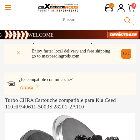
0
0
CÓDIGO: WELCOME
CÓDIGO: WELCOME
CÓDIGO: WELCOME
DESCRIPCIÓN
Q & A
REVISIÓN
Enjoy faster local delivery and free shipping,
GO
go to
maxpeedingrods.com
¿Es compatible con mi coche?
Verifica
Turbo CHRA Cartouche compatible para Kia Ceed
110HP740611-5003S 28201-2A110