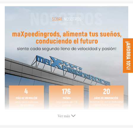
Tipo de motor: U1.5L Euro 3 D4FA, D4FB, KBA
88HP, 102HP, 110HP, 116HP, 1493, 1500, 1582 compatible para ccm
* Tipo de rodamiento: rodamiento diario
* Garantía: 2 años
* Accesorios: obtendrá exactamente como se muestra en la imagen
¡AHORRA 10%!
Número de pieza y número OEM
740603-5001S, 782403-5002S, 782403-5003S
740611-5001S, 740611-5003S
28201-2A100, 28201-2A110, 28201-2A120, 28200-2A160,
282012A100,
282012A110, 282002A160, 740611-3, 740611-0001,
740611-0003, 740611-0005, 766111-5001S, 766111-0001,
766111-1, 766111-2, 766111-3, 766111-4, 766111-5, 766111-6, 766111-7,
766111-8, 766111-9, 766111-10, 782403-0001, 782403-5001S, 782403-
1,
Ver más
Nota