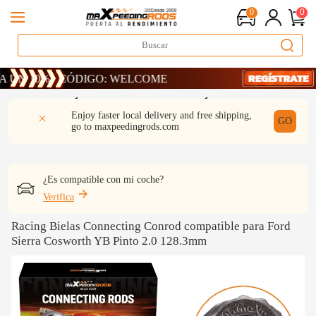
0
0
10% · CÓDIGO: WELCOME
10% · CÓDIGO: WELCOME
10% · CÓDIGO: WELCOME
DESCRIPCIÓN
Q & A
REVISIÓN
Enjoy faster local delivery and free shipping,
GO
go to
maxpeedingrods.com
¿Es compatible con mi coche?
Verifica
Racing Bielas Connecting Conrod compatible para Ford
Sierra Cosworth YB Pinto 2.0 128.3mm