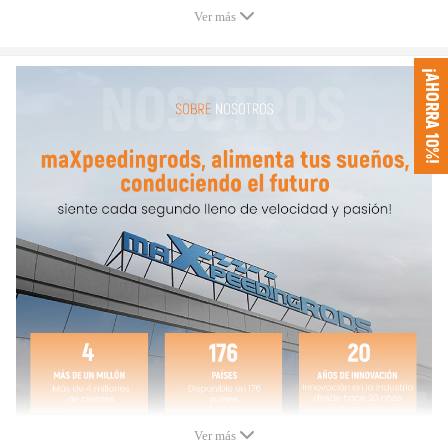
Especificaciones
Ver más
- Certificación TÜV Bielas
- Tipo: acero forjado 4340 de calidad de cromo molibdeno for
¡AHORRA 10%!
aviones for carreras
- Cantidad de bielas de viga H: 4 piezas como se muestra en la
imagen
- Pernos: Incluidos los pernos ARP 2000
- Nota: Costo extra por actualizar a pernos ARP L19
- Tamaño de los pernos: pernos ARP 2000 de 3/8"
- Tolerancia: Equilibrado a +/- 1 gramo en conjunto
- Agujero del perno del pistón: +-4/1000 mm
-Potencia: 600~800HP
- Fuerza de sujeción (PSI): 200.000 - 230.000 psi Torque: 48ft ≈
65 NM
- Aceleración máxima: 7000-9000 rpm
- Garantía: 1 años de garantía por cualquier defecto de fabricación
Ver más