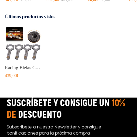
Últimos productos vistos
Racing Bielas Connecting Conrod compatible para Ford Sierra Cosworth YB Pinto 2.0 128.3mm
439,00€
SUSCRÍBETE Y CONSIGUE UN
10%
DE
DESCUENTO
Subscríbete a nuestra Newsletter y consigue
bonificaciones para la próxima compra