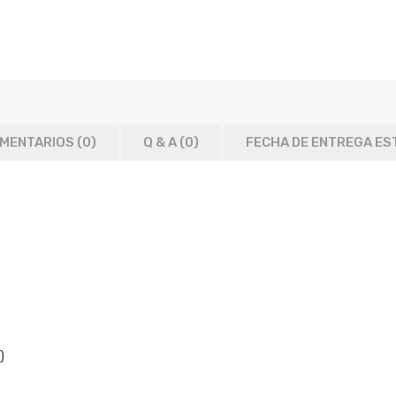
MENTARIOS (0)
Q & A (
0
)
FECHA DE ENTREGA ES
)