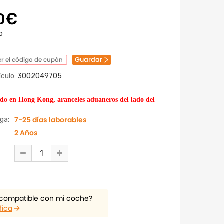
0€
o
Guardar
r el código de cupón
culo:
3002049705
ado en Hong Kong, aranceles aduaneros del lado del
7-25 días laborables
ga:
2 Años
 compatible con mi coche?
fica