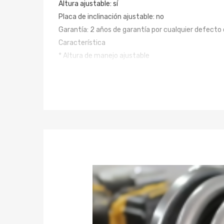
Altura ajustable: sí
Placa de inclinación ajustable: no
Garantía: 2 años de garantía por cualquier defecto 
Característica
* Altura de manejo ajustable
* Tensión ajustable del resorte de precarga
* Soporte superior de bola de almohada: este diseño
* La mayoría de los componentes están hechos de al
mantener el peso bajo.
* Resorte de rendimiento de alta resistencia: con m
superficie es para mejorar la durabilidad y el rendim
* Todos los insertos vienen con botas de goma ajus
* Una forma rápida y económica de mejorar fácilmen
* Fácil instalación con herramientas adecuadas.
Nota
* No hay instrucciones incluidas; Instalación profesi