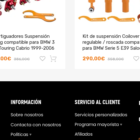
tiguadores Suspensión
Kit de suspensión Coilover
ng compatible para BMW 3
regulable / roscada compat
Touring Cabrio 1999-2006
para BMW Serie 5 E39 Sal
523i 2WD 1996-2003
,00€
290,00€
386,00€
358,00€
-18%
INFORMACIÓN
SERVICIO AL CLIENTE
Sobre nosotros
Servicios personalizados
Programa mayorista
Contacta con nosotros
Afiliados
Políticas