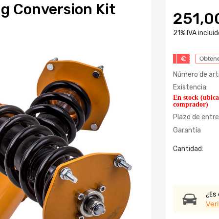
ng Conversion Kit
251,0
21% IVA incluid
€
Obtene
Número de artí
Existencia:
En stock (ubic
comprador)
Plazo de entre
Garantía
Cantidad:
¿Es
Veri