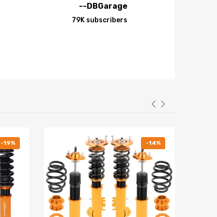
--DBGarage
79K subscribers
-19%
-14%