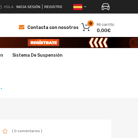
HOLA.
INICIA SESIÓN
REGISTRO
0
Mi carrito
Contacta con nosotros
0,00€
ón
Sistema De Suspensión
.
( 0 comentarios )