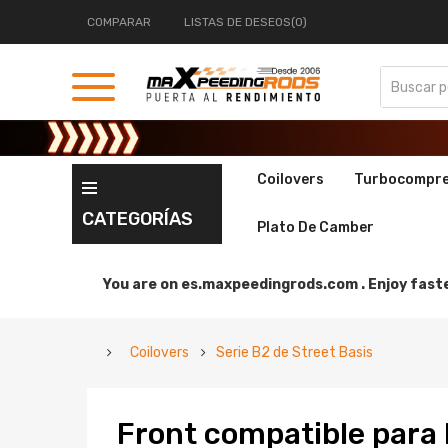
COMPARAR
LISTAS DE DESEOS(0)
Coilovers
Turbocompr
CATEGORÍAS
Plato De Camber
You are on
es.maxpeedingrods.com .
Enjoy faste
Coilovers
Serie B2 de Street Basis
Front compatible para L