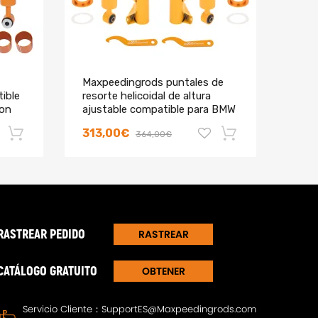
Maxpeedingrods puntales de
Maxp
ible
resorte helicoidal de altura
Amor
oon
ajustable compatible para BMW
altu
3 Convertible (E36) 318i; 320i;
para
313,00€
324
364,00€
323i; 325i; 328i; (03/1993-
sedá
04/1999)
-18%
-18%
RASTREAR PEDIDO
RASTREAR
CATÁLOGO GRATUITO
OBTENER
DIRECTORIO
Servicio Cliente：
SupportES@Maxpeedingrods.com