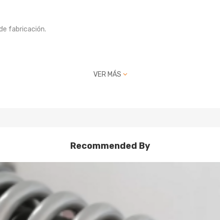
de fabricación.
VER MÁS
 ayuda a combatir el ruido mientras se sintoniza. También mejora la se
uminio 6061 con T6 para una mayor dureza: las ventajas incluyen una
enos de 600,000 pruebas continuas, la distorsión del resorte es inferi
iento.
tadas para proteger el amortiguador y mantenerlo limpio.
Recommended By
te la apariencia de su automóvil.
onal y alineación sugerida.