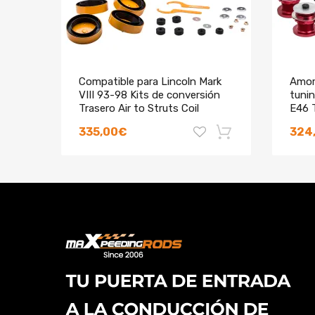
Compatible para Lincoln Mark
Amor
VIII 93-98 Kits de conversión
tuni
Trasero Air to Struts Coil
E46 
Springs
335,00€
324
-10%