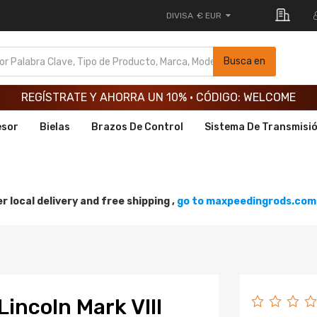
DIVISA
€ EUR
REGÍSTRATE Y AHORRA UN 10% · CÓDIGO: WELCOME
Busca en
REGÍSTRATE Y AHORRA UN 10% · CÓDIGO: WELCOME
REGÍSTRATE Y AHORRA UN 10% · CÓDIGO: WELCOME
esor
Bielas
Brazos De Control
Sistema De Transmisi
r local delivery and free shipping ,
go to maxpeedingrods.com 
incoln Mark VIII