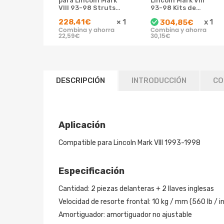
para Lincoln Mark
Lincoln Mark VIII
VIII 93-98 Struts
93-98 Kits de
Coil Spring
conversión
228,41€
×
1
x
1
304,85€
Conversion Kit
Trasero Air to
Combina y ahorra
Combina y ahorra
Amortiguador
Struts Coil
22,59€
30,15€
Springs
DESCRIPCIÓN
INTRODUCCIÓN
CO
Aplicación
Compatible para Lincoln Mark VIII 1993-1998
Especificación
Cantidad: 2 piezas delanteras + 2 llaves inglesas
Velocidad de resorte frontal: 10 kg / mm (560 lb / in
Amortiguador: amortiguador no ajustable