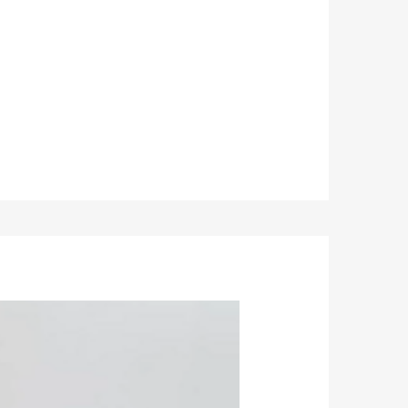
nsación y la respuesta de la dirección.
 excelente resistencia y el aluminio ayuda a
or al 0.04%. Además, el tratamiento especial de la