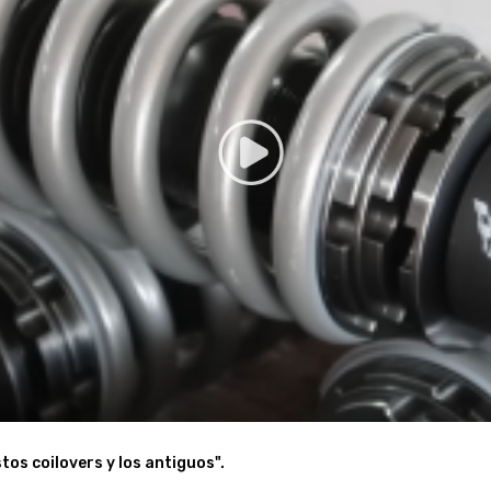
óviles que le puedan interesar.
e podamos ayudar
ecánicos cualificados y cumplir con la normativa local aplicable sobr
tos coilovers y los antiguos".