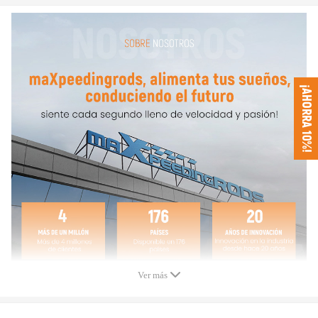
Número de Pieza/ OEM :
452055-5004S, 452055-0004, 452055-0007,
ERR4802, ERR4893, ERR-4802, ERR-4893,
452055-1, 452055-2, 452055-3, 452055-4, 45205-5
45205-6, 452055-7, 452055-8, 452055-9, 452055-10
¡AHORRA 10%!
Noticia
* Tipo de cojinete:
cojinete radial
* Accesorios:
Usted conseguirá exactamente según lo
demostrado en el cuadro arriba
* Por favor confirme que su antiguo Número de Pieza de turbo
coincide con uno de los números de pieza anteriores
* Se recomienda altamente la instalación profesional (no incluida
instrucción)
* Por favor contáctenos cualquier problema,gracias
Ver más