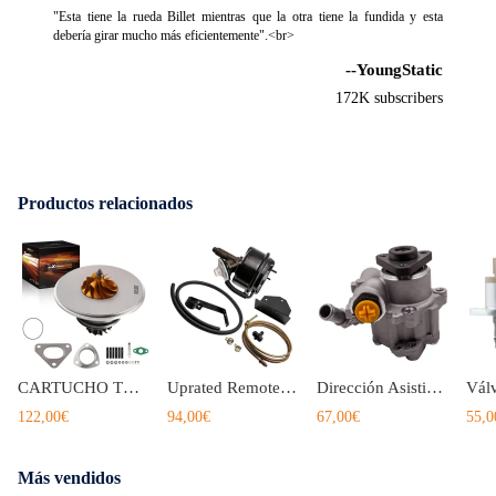
"Esta tiene la rueda Billet mientras que la otra tiene la fundida y esta
debería girar mucho más eficientemente".<br>
--YoungStatic
172K subscribers
Productos relacionados
CARTUCHO TURBOCOMPRESOR CHRA TURBO for Land-Compatible para Rover Discovery II 2.5 TD5 PMF50040
Uprated Remote Brake Booster Servo Kit para Classic compatible para Land Rover 2.3 Ratio LR17792
Dirección Asistida Bomba Kit compatible para Land Rover Defensor & Discovery 300TDi
122,00€
94,00€
67,00€
55,0
Más vendidos