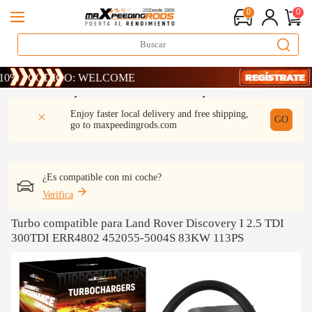
0
0
 CÓDIGO: WELCOME
 CÓDIGO: WELCOME
 CÓDIGO: WELCOME
DESCRIPCIÓN
Q & A
REVISIÓN
Enjoy faster local delivery and free shipping,
GO
go to
maxpeedingrods.com
¿Es compatible con mi coche?
Verifica
Turbo compatible para Land Rover Discovery I 2.5 TDI
300TDI ERR4802 452055-5004S 83KW 113PS