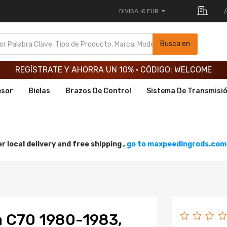
DIVISA
€ EUR
REGÍSTRATE Y AHORRA UN 10% · CÓDIGO: WELCOME
Busca en
REGÍSTRATE Y AHORRA UN 10% · CÓDIGO: WELCOME
REGÍSTRATE Y AHORRA UN 10% · CÓDIGO: WELCOME
esor
Bielas
Brazos De Control
Sistema De Transmisi
r local delivery and free shipping ,
go to maxpeedingrods.com 
a C70 1980-1983,