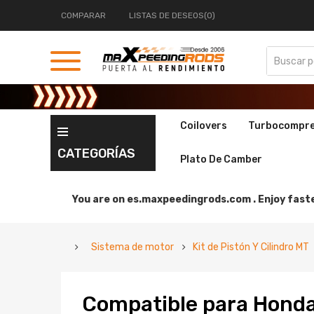
COMPARAR
LISTAS DE DESEOS(0)
Coilovers
Turbocompr
CATEGORÍAS
Plato De Camber
You are on
es.maxpeedingrods.com .
Enjoy faste
Sistema de motor
Kit de Pistón Y Cilindro MT
Compatible para Hond