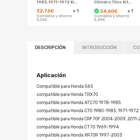
1983, 1971-1972 Kit
Cilindro 70cc Kit
de pistón de
De Motor
32,76€
×
1
x
1
54,60€
cilindro 12101-098-
compatible para
Combina y ahorra
Combina y ahorra
670
Honda Atc70 Ct70
3,24€
5,40€
Trx70 Crf70
DESCRIPCIÓN
INTRODUCCIÓN
CO
Aplicación
Compatible para Honda S65
compatible para Honda TRX70
compatible para Honda ATC70 1978-1985
compatible para Honda C70 1980-1983, 1971-1972
compatible para Honda CRF70F 2004-2009, 2011-
compatible para Honda CT70 1969-1994
compatible para Honda XR70R 1997-2003