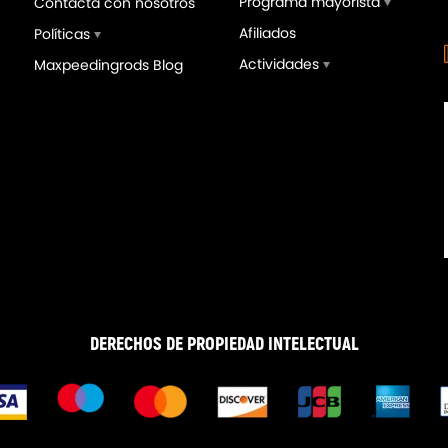
Programa mayorista
Contacta con nosotros
Afiliados
Políticas
Actividades
Maxpeedingrods Blog
tiguadores Suspensión
2 Brazos de Control Trase
ng compatible para BMW 3
de Placa de Inclinación
es E46 Sedán Coupe 1998-
compatible para BMW Seri
 318
E36 E46 Z4 X3 328is 328i
,00€
74,00€
405,00€
90,00€
DERECHOS DE PROPIEDAD INTELECTUAL