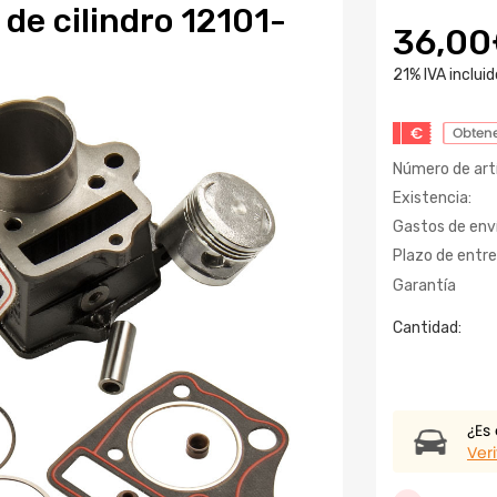
 de cilindro 12101-
36,0
21% IVA incluid
€
Obtene
Número de artí
Existencia:
Gastos de enví
Plazo de entre
Garantía
Cantidad:
¿Es
Veri