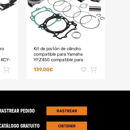
lizar un pedido
dro
Kit de pistón de cilindro
85CC
compatible para Yamaha
Yam
-KCY-
YFZ450 compatible para
Ring
Yamaha YFZ450 04-09 Stock
Kit
139,00€
100
Bore 95mm
-18%
-18%
RASTREAR PEDIDO
RASTREAR
CATÁLOGO GRATUITO
OBTENER