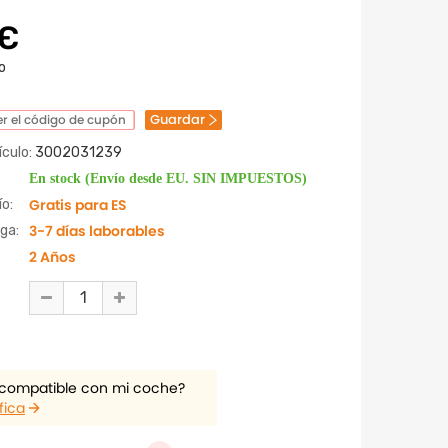
0€
o
Guardar
r el código de cupón
culo:
3002031239
En stock (Envío desde EU. SIN IMPUESTOS)
Gratis para ES
o:
3-7 días laborables
ga:
2 Años
 compatible con mi coche?
fica