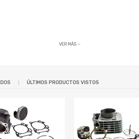
VER MÁS
o de fabricación.
ados en nuestra propia fábrica con más de 10 años de experiencia.
IDOS
ÚLTIMOS PRODUCTOS VISTOS
ntrega seleccionado dentro de las 24 horas y entregamos rápidamen
, vida útil y calidad)
y larga vida útil.