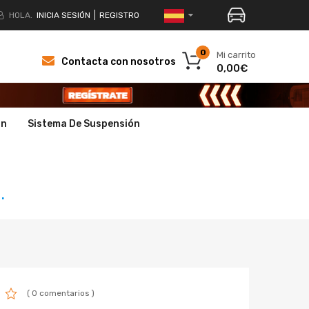
HOLA.
INICIA SESIÓN
REGISTRO
0
Mi carrito
Contacta con nosotros
0,00€
ón
Sistema De Suspensión
.
( 0 comentarios )