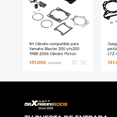
* La tabla de compatibilidad es solo para referenci
* La instalación profesional es muy recomendable (s
* Para cualquier necesidad contáctenos
Kit Cilindro compatible para
Juego
Yamaha Blaster 200 yfs200
pistó
1988-2006 Cilindro Piston
LTZ 
Junta Superior
nuev
131,00€
137
154,00€
-10%