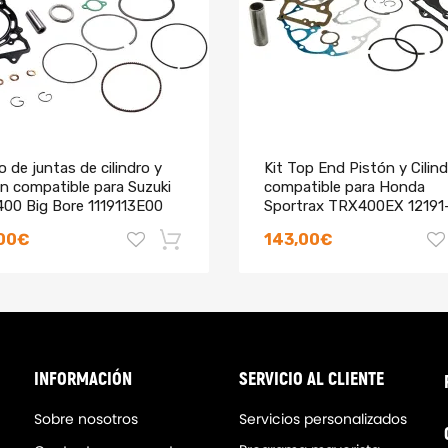
a. Es recomendable verificar el número de pieza existente antes de rea
in instrucciones incluidas)
 de juntas de cilindro y
Kit Top End Pistón y Cilin
n compatible para Suzuki
compatible para Honda
400 Big Bore 1119113E00
Sportrax TRX400EX 12191
o
672
,00€
143,00€
-18%
INFORMACIÓN
SERVICIO AL CLIENTE
Sobre nosotros
Servicios personalizados