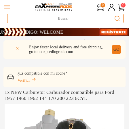
0
0
0% · CÓDIGO: WELCOME
0% · CÓDIGO: WELCOME
0% · CÓDIGO: WELCOME
DESCRIPCIÓN
Q & A
REVISIÓN
Enjoy faster local delivery and free shipping,
GO
go to
maxpeedingrods.com
¿Es compatible con mi coche?
Verifica
1x NEW Carburetor Carburador compatible para Ford
1957 1960 1962 144 170 200 223 6CYL