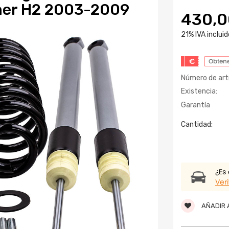
mer H2 2003-2009
430,
21% IVA incluid
€
Obtene
Número de artí
Existencia:
Garantía
Cantidad:
¿Es
Veri
AÑADIR A