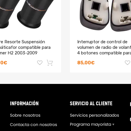
ire Resorte Suspensión
Interruptor de control de
áticafor compatible para
volumen de radio de volan
er H2 2003-2009
4 botones compatible par
8306 Traser
Chevrolet GMC 21997738
00€
85,00€
nos de 600,000 pruebas continuas, la distorsión del resorte e
rabilidad y el rendimiento.
-18%
a ajustadas for proteger el amortiguador y mantenerlo limpio.
ácilmente la apariencia de su automóvil.
INFORMACIÓN
SERVICIO AL CLIENTE
Sobre nosotros
Servicios personalizados
Programa mayorista
Contacta con nosotros