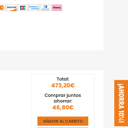
Total:
473,20€
¡AHORRA 10%!
Comprar juntos
ahorrar:
46,80€
AÑADIR AL CARRITO