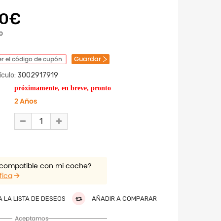
00€
o
Guardar
r el código de cupón
culo:
3002917919
próximamente, en breve, pronto
2 Años
 compatible con mi coche?
fica
 LA LISTA DE DESEOS
AÑADIR A COMPARAR
Aceptamos