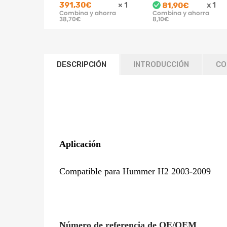
391,30€
×
1
x
1
81,90€
2009
Hummer H2 2003-
Combina y ahorra
Combina y ahorra
812202013401
2009 15938306
38,70€
8,10€
Traser
DESCRIPCIÓN
INTRODUCCIÓN
CO
Aplicación
Compatible para Hummer H2 2003-2009
Número de referencia de OE/OEM