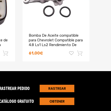
Bomba De Aceite compatible
6 Es
te de
para Chevrolet Compatible para
kit 
a
4.8 Ls1 Ls2 Rendimiento De
para
Alto Volumen
comp
61,00€
60,
s inferior al 0.04%. Además, el tratamiento
-18%
-18%
RASTREAR PEDIDO
RASTREAR
CATÁLOGO GRATUITO
OBTENER
DIRECTORIO