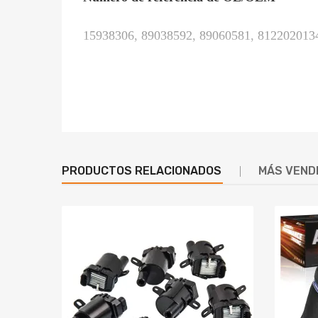
15938306, 89038592, 89060581, 812202013
Específico:
Amortiguación: No ajustable
Tipo de choque: Doble tubo
PRODUCTOS RELACIONADOS
MÁS VEND
Tasa de resorte trasero: 15 kg/mm ​​​​(840 lbs/in
Longitud del resorte trasero: 470 mm
Cantidad: