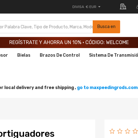
DIVISA
€ EUR
REGÍSTRATE Y AHORRA UN 10% · CÓDIGO: WELCOME
Busca en
REGÍSTRATE Y AHORRA UN 10% · CÓDIGO: WELCOME
REGÍSTRATE Y AHORRA UN 10% · CÓDIGO: WELCOME
esor
Bielas
Brazos De Control
Sistema De Transmisi
r local delivery and free shipping ,
go to maxpeedingrods.com 
ortiguadores