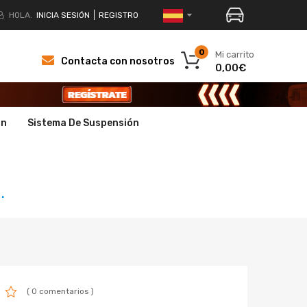
HOLA.
INICIA SESIÓN
REGISTRO
0
Mi carrito
Contacta con nosotros
0,00€
ón
Sistema De Suspensión
.
( 0 comentarios )