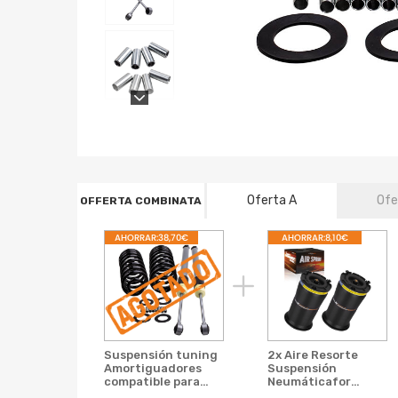
Oferta A
Ofe
OFFERTA COMBINATA
AHORRAR:38,70€
AHORRAR:8,10€
Suspensión tuning
2x Aire Resorte
Amortiguadores
Suspensión
compatible para
Neumáticafor
Hummer H2 2003-
compatible para