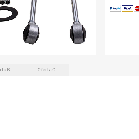
rta B
Oferta C