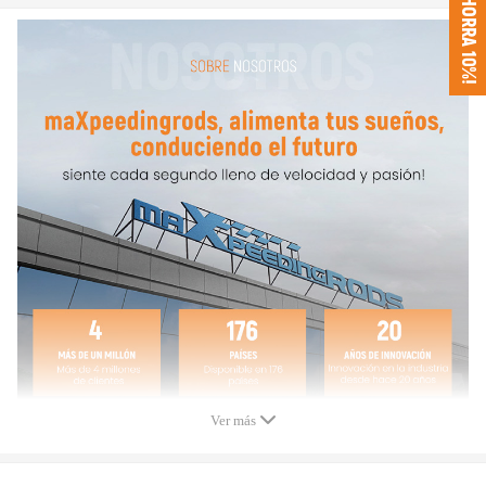
¡AHORRA 10%!
Especificación
Carga Max: 8800 LBS / 4000 KG
Material: Acero galvanizado de alto rendimiento S355,
caucho
Presión de aire recomendada: Mínimo 10 PSI (sin carga)
y 75 PSI (con carga)
Colocación en el vehículo: Trasera izquierda y derecha
Longitud, anchura y altura del paquete: 58*21*20cm
Peso del paquete: 14,32kg
Bolsas de muelle de aire:
Carrera: 140mm
Max. Extendido: 230mm
Mín. Comprimido: 90mm
Ver más
Presión de funcionamiento : ≤2.0Mpa
Rango de temperatura：≤+70° , ≥-40°.