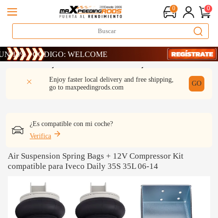
0
0
0% · CÓDIGO: WELCOME
0% · CÓDIGO: WELCOME
0% · CÓDIGO: WELCOME
DESCRIPCIÓN
Q & A
REVISIÓN
Enjoy faster local delivery and free shipping,
GO
go to
maxpeedingrods.com
¿Es compatible con mi coche?
Verifica
Air Suspension Spring Bags + 12V Compressor Kit
compatible para Iveco Daily 35S 35L 06-14