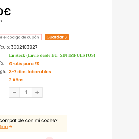
0€
o
Guardar
r el código de cupón
culo:
3002103827
En stock (Envío desde EU. SIN IMPUESTOS)
Gratis para ES
o:
3-7 días laborables
ga:
2 Años
 compatible con mi coche?
fica