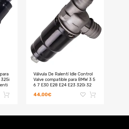
: 77,06 mm / 3,03 pulgadas
 para
Válvula De Ralentí Idle Control
XR82
 325i
Valve compatible para BMW 3 5
Jagu
enti
6 7 E30 E28 E24 E23 320i 32
Linc
refr
44,00€
76,
-18%
-18%