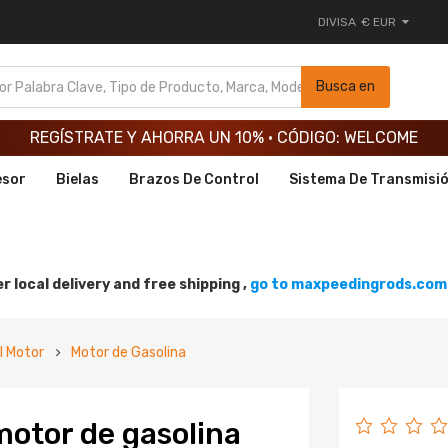
DIVISA
€ EUR
REGÍSTRATE Y AHORRA UN 10% · CÓDIGO: WELCOME
Busca en
REGÍSTRATE Y AHORRA UN 10% · CÓDIGO: WELCOME
REGÍSTRATE Y AHORRA UN 10% · CÓDIGO: WELCOME
esor
Bielas
Brazos De Control
Sistema De Transmisi
r local delivery and free shipping ,
go to maxpeedingrods.com 
l Motor
Motor de Gasolina
motor de gasolina