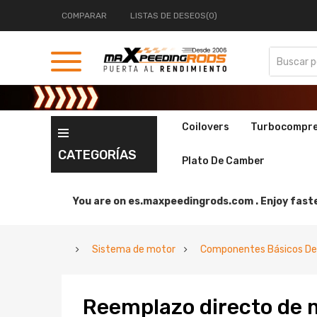
COMPARAR
LISTAS DE DESEOS(0)
Coilovers
Turbocompr
CATEGORÍAS
Plato De Camber
You are on
es.maxpeedingrods.com .
Enjoy faste
Sistema de motor
Componentes Básicos De
Reemplazo directo de 