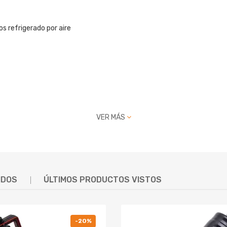
s refrigerado por aire
VER MÁS
IDOS
ÚLTIMOS PRODUCTOS VISTOS
mperial 3/4 '' / chavetero 5 mm
ión: 7 mm
-20%