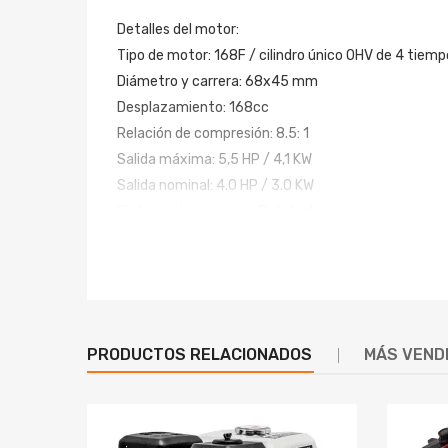
Detalles del motor:
Tipo de motor: 168F / cilindro único OHV de 4 tiempo
Diámetro y carrera: 68x45 mm
Desplazamiento: 168cc
Relación de compresión: 8.5: 1
Salida máxima: 5,5 HP / 4,1 KW
Salida nominal: 4.0 HP / 3.0 KW
Sistema de arranque: Pullstart
Capacidad de aceite del motor: 0,6 litros
Capacidad de combustible: 3,6 litros
Dimensiones: 330H x 360L x 305W mm
Peso bruto: 16 KG
Filtro de aire: Semi seco
PRODUCTOS RELACIONADOS
MÁS VEND
Diámetro del eje de transmisión: métrico 19 mm / i
Diámetro de la rosca del cigüeñal / eje de transmis
Rotación del motor: antihorario
Detalles específicos: