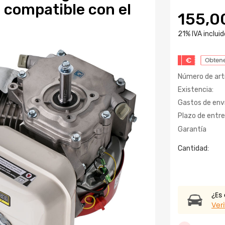
 compatible con el
155,0
21% IVA incluid
€
Obtene
Número de artí
Existencia:
Gastos de enví
Plazo de entre
Garantía
Cantidad:
¿Es
Veri