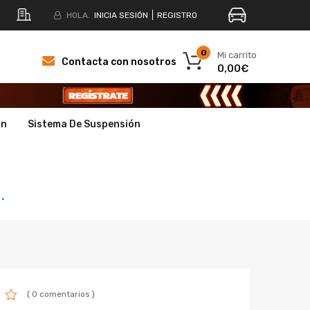
HOLA.
INICIA SESIÓN
REGISTRO
0
Mi carrito
Contacta con nosotros
0,00€
ón
Sistema De Suspensión
.
( 0 comentarios )